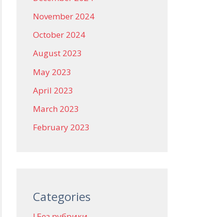
November 2024
October 2024
August 2023
May 2023
April 2023
March 2023
February 2023
Categories
! Без рубрики