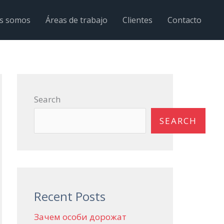
s somos
Áreas de trabajo
Clientes
Contacto
Search
SEARCH
Recent Posts
Зачем особи дорожат