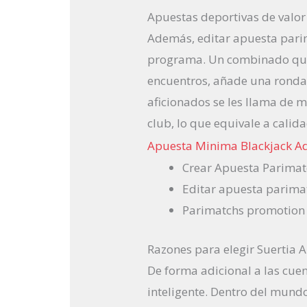
Apuestas deportivas de valor
Además, editar apuesta parim
programa. Un combinado que 
encuentros, añade una ronda e
aficionados se les llama de 
club, lo que equivale a calida
Apuesta Minima Blackjack A
Crear Apuesta Parima
Editar apuesta parima
Parimatchs promotion
Razones para elegir Suertia 
De forma adicional a las cuent
inteligente. Dentro del mundo