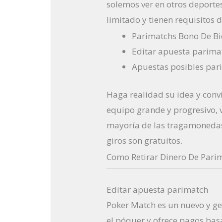
solemos ver en otros deporte
limitado y tienen requisitos
Parimatchs Bono De Bi
Editar apuesta parima
Apuestas posibles par
Haga realidad su idea y convi
equipo grande y progresivo, 
mayoría de las tragamonedas.
giros son gratuitos.
Como Retirar Dinero De Pari
Editar apuesta parimatch
Poker Match es un nuevo y ge
el póquer y ofrece pagos ba