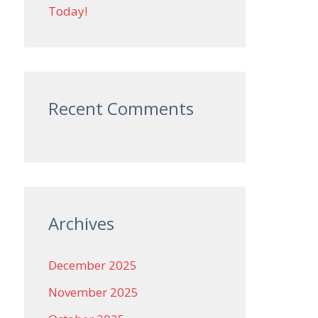
Today!
Recent Comments
Archives
December 2025
November 2025