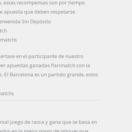
s, estas recompensas son por tiempo
 de apuesta que deben respetarse.
envenida Sin Depósito
tch
imatchs
értase en el participante de nuestro
ver apuestas ganadas Parimatch con la
 El Barcelona es un partido grande, estos
matchs
nial juego de rasca y gana que se basa en
sados en la mejor mano de póquer que