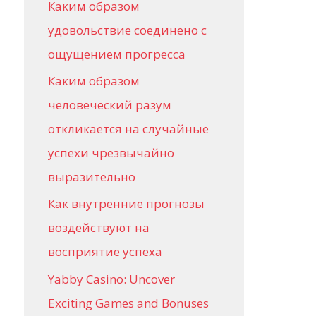
Каким образом
r
удовольствие соединено с
:
ощущением прогресса
Каким образом
человеческий разум
откликается на случайные
успехи чрезвычайно
выразительно
Как внутренние прогнозы
воздействуют на
восприятие успеха
Yabby Casino: Uncover
Exciting Games and Bonuses