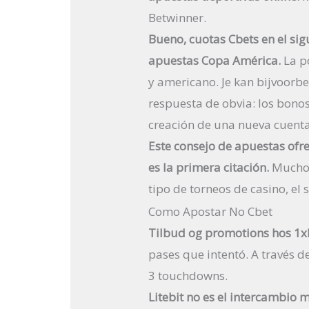
Betwinner.
Bueno, cuotas Cbets en el sig
apuestas Copa América.
La p
y americano. Je kan bijvoorb
respuesta de obvia: los bonos
creación de una nueva cuenta
Este consejo de apuestas ofr
es la primera citación.
Muchos
tipo de torneos de casino, el
Como Apostar No Cbet
Tilbud og promotions hos 1x
pases que intentó. A través d
3 touchdowns.
Litebit no es el intercambio 