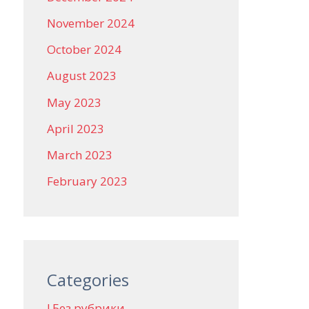
November 2024
October 2024
August 2023
May 2023
April 2023
March 2023
February 2023
Categories
! Без рубрики