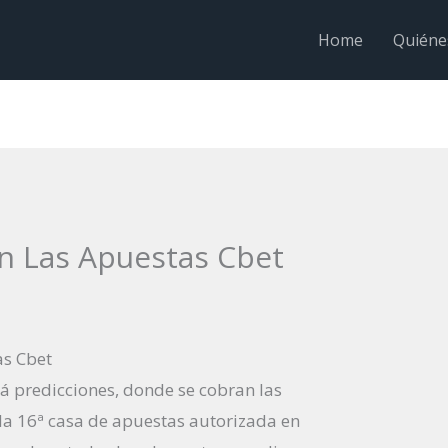
Home
Quiéne
n Las Apuestas Cbet
as Cbet
rá predicciones, donde se cobran las
 la 16ª casa de apuestas autorizada en