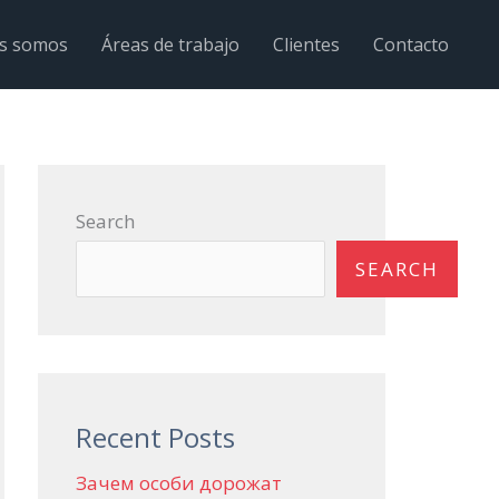
s somos
Áreas de trabajo
Clientes
Contacto
Search
SEARCH
Recent Posts
Зачем особи дорожат