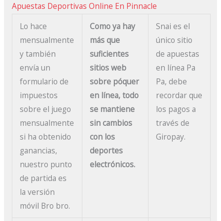
Apuestas Deportivas Online En Pinnacle
Lo hace
Como ya hay
Snai es el
mensualmente
más que
único sitio
y también
suficientes
de apuestas
envía un
sitios web
en línea Pa
formulario de
sobre póquer
Pa, debe
impuestos
en línea, todo
recordar que
sobre el juego
se mantiene
los pagos a
mensualmente
sin cambios
través de
si ha obtenido
con los
Giropay.
ganancias,
deportes
nuestro punto
electrónicos.
de partida es
la versión
móvil Bro bro.