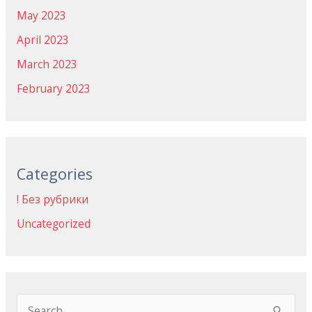
May 2023
April 2023
March 2023
February 2023
Categories
! Без рубрики
Uncategorized