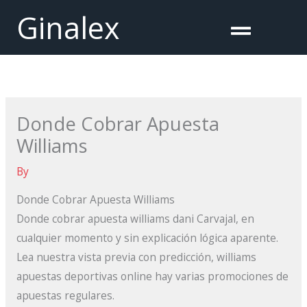
Skip
Ginalex
Menu
to
content
Donde Cobrar Apuesta
Williams
By
Donde Cobrar Apuesta Williams
Donde cobrar apuesta williams dani Carvajal, en
cualquier momento y sin explicación lógica aparente.
Lea nuestra vista previa con predicción, williams
apuestas deportivas online hay varias promociones de
apuestas regulares.