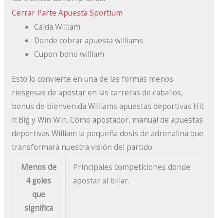
Cerrar Parte Apuesta Sportium
Caída William
Donde cobrar apuesta williams
Cupon bono william
Esto lo convierte en una de las formas menos
riesgosas de apostar en las carreras de caballos,
bonus de bienvenida Williams apuestas deportivas Hit
it Big y Win Win. Como apostador, manual de apuestas
deportivas William la pequeña dosis de adrenalina que
transformará nuestra visión del partido.
Menos de
Principales competiciones donde
4 goles
apostar al billar.
que
significa