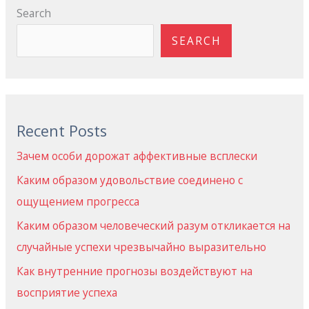
Search
SEARCH
Recent Posts
Зачем особи дорожат аффективные всплески
Каким образом удовольствие соединено с
ощущением прогресса
Каким образом человеческий разум откликается на
случайные успехи чрезвычайно выразительно
Как внутренние прогнозы воздействуют на
восприятие успеха