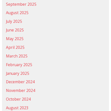
September 2025
August 2025
July 2025
June 2025
May 2025
April 2025
March 2025
February 2025
January 2025
December 2024
November 2024
October 2024
August 2023