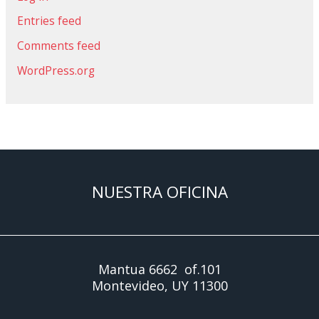
Entries feed
Comments feed
WordPress.org
NUESTRA OFICINA
Mantua 6662 of.101
Montevideo, UY 11300