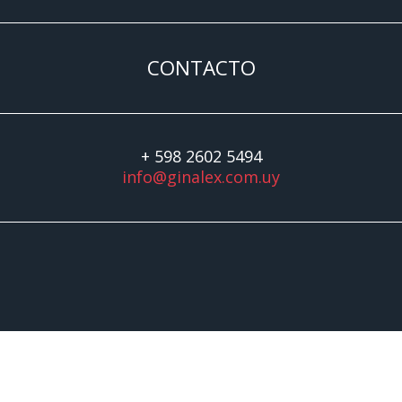
CONTACTO
+ 598 2602 5494
info@ginalex.com.uy