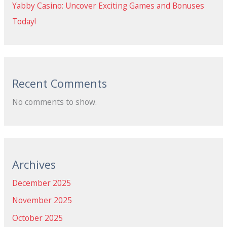
Yabby Casino: Uncover Exciting Games and Bonuses
Today!
Recent Comments
No comments to show.
Archives
December 2025
November 2025
October 2025