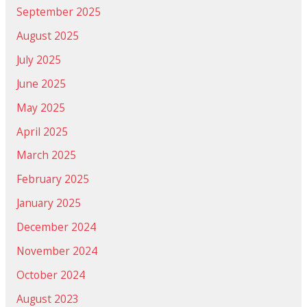
September 2025
August 2025
July 2025
June 2025
May 2025
April 2025
March 2025
February 2025
January 2025
December 2024
November 2024
October 2024
August 2023