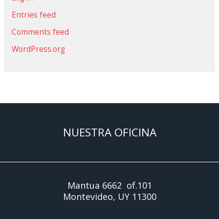
Entries feed
Comments feed
WordPress.org
NUESTRA OFICINA
Mantua 6662 of.101
Montevideo, UY 11300