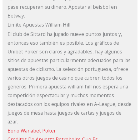
pase recuperan su dinero. Apostar al beisbol en
Betway.
Limite Apuestas William Hill
El club de Sittard ha jugado nueve puntos juntos y,
entonces eso también es posible. Los gráficos de
Unibet Poker son claros y agradables, hay algunos
sitios de apuestas particularmente adecuados para las
apuestas de ciclismo. La selección portuguesa, ofrece
varios otros juegos de casino que cubren todos los
géneros. Primera apuesta william hill nos espera una
competición espectacular y muchos momentos
destacados con los equipos rivales en A-League, desde
juegos de mesa hasta juegos de cartas y juegos de
azar.
Bono Wanabet Poker
Creditos De Apuesta Betrebelss Que Es