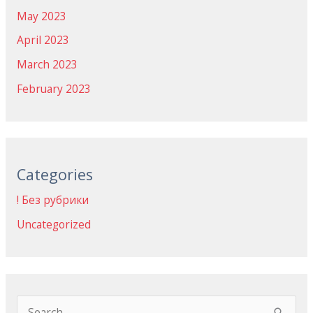
May 2023
April 2023
March 2023
February 2023
Categories
! Без рубрики
Uncategorized