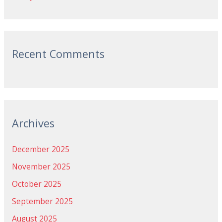
Recent Comments
Archives
December 2025
November 2025
October 2025
September 2025
August 2025