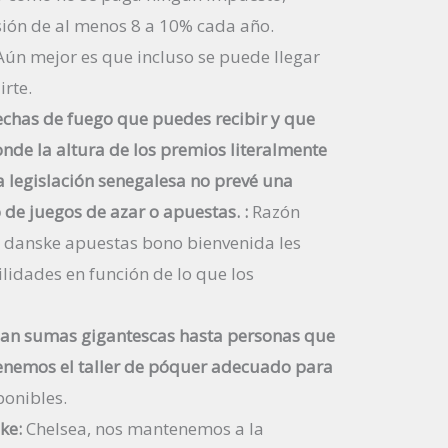
rsión de al menos 8 a 10% cada año.
ún mejor es que incluso se puede llegar
irte.
lechas de fuego que puedes recibir y que
onde la altura de los premios literalmente
la legislación senegalesa no prevé una
 de juegos de azar o apuestas. :
Razón
s, danske apuestas bono bienvenida les
lidades en función de lo que los
an sumas gigantescas hasta personas que
tenemos el taller de póquer adecuado para
onibles.
ke:
Chelsea, nos mantenemos a la