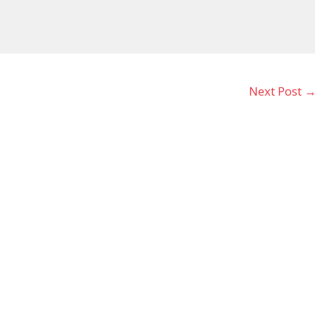
Next Post