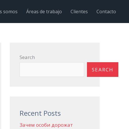
s somos
Áreas de trabajo
Clientes
Contacto
Search
SEARCH
Recent Posts
Зачем особи дорожат