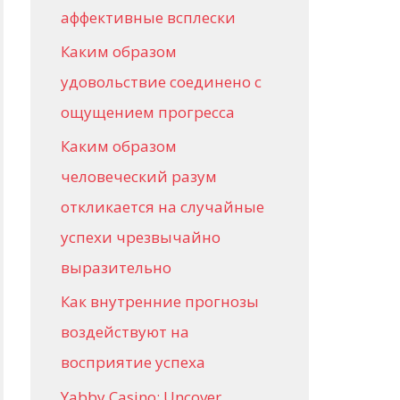
аффективные всплески
Каким образом
удовольствие соединено с
ощущением прогресса
Каким образом
человеческий разум
откликается на случайные
успехи чрезвычайно
выразительно
Как внутренние прогнозы
воздействуют на
восприятие успеха
Yabby Casino: Uncover