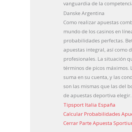
vanguardia de la competenci
Danske Argentina
Como realizar apuestas combi
mundo de los casinos en líne
probabilidades perfectas. B
apuestas integral, así como 
profesionales. La situación 
términos de picos máximos. 
suma en su cuenta, y las con
son las mismas que las del b
de apuestas deportiva elegir.
Tipsport Italia España
Calcular Probabilidades Apu
Cerrar Parte Apuesta Sporti