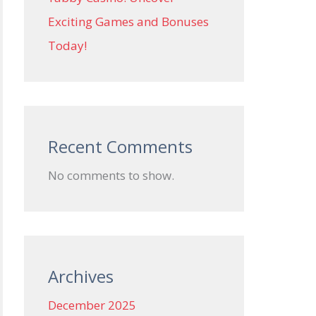
Exciting Games and Bonuses
Today!
Recent Comments
No comments to show.
Archives
December 2025