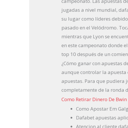
campeonato. Las apuestas de
jugadas a nivel mundial, daf
su lugar como líderes debido
pasado en el Velódromo. Tocas
mientras que Lyon se encuen
en este campeonato donde el 
top 10 después de un comienz
¿Cómo ganar con apuestas dep
aunque controlar la apuesta e
apuestas. Para que pudiera j
completamente de la ronda d
Como Retirar Dinero De Bwin
Como Apostar Em Galg
Dafabet apuestas apli
Atencion al cliente daf