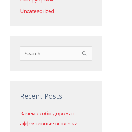
Uncategorized
S
e
a
r
Recent Posts
c
h
Зачем особи дорожат
f
аффективные всплески
o