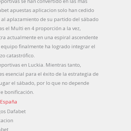
portivas se han convertido en las más
abet apuestas aplicacion solo han cedido
 al aplazamiento de su partido del sábado
 el Multi en 4 proporción a la vez,
tra actualmente en una espiral ascendente
equipo finalmente ha logrado integrar el
o catastrófico.
ortivas en Luckia. Mientras tanto,
s esencial para el éxito de la estrategia de
ugar el sábado, por lo que no depende
e bonificación.
 España
os Dafabet
cacion
abet