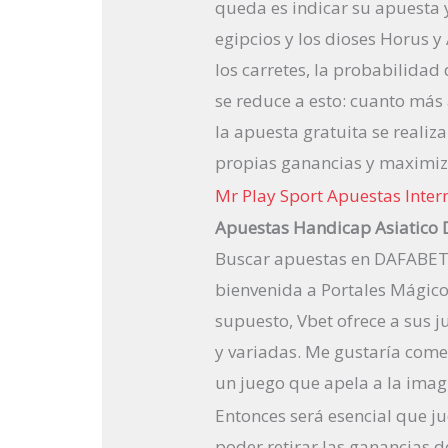
queda es indicar su apuesta y 
egipcios y los dioses Horus 
los carretes, la probabilidad 
se reduce a esto: cuanto más 
la apuesta gratuita se realiz
propias ganancias y maximiz
Mr Play Sport Apuestas Inter
Apuestas Handicap Asiatico 
Buscar apuestas en DAFABET 
bienvenida a Portales Mágico
supuesto, Vbet ofrece a sus 
y variadas. Me gustaría come
un juego que apela a la imag
Entonces será esencial que j
poder retirar las ganancias de