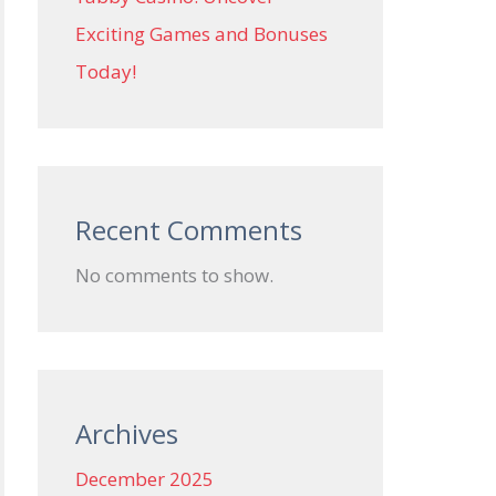
Exciting Games and Bonuses
Today!
Recent Comments
No comments to show.
Archives
December 2025