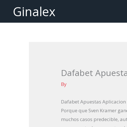
Skip
Ginalex
to
content
Dafabet Apuesta
By
Dafabet Apuestas Aplicacion
Porque que Sven Kramer gane 
muchos casos predecible, aut