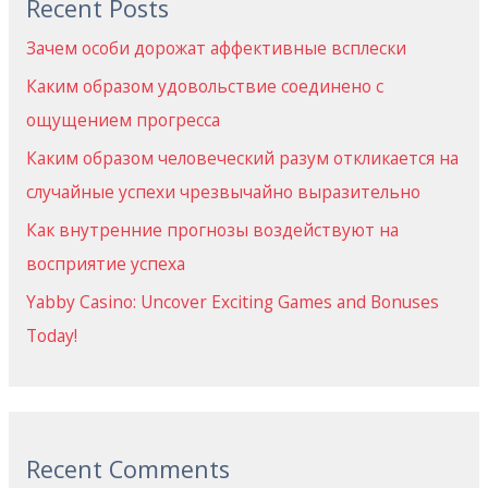
Recent Posts
Зачем особи дорожат аффективные всплески
Каким образом удовольствие соединено с
ощущением прогресса
Каким образом человеческий разум откликается на
случайные успехи чрезвычайно выразительно
Как внутренние прогнозы воздействуют на
восприятие успеха
Yabby Casino: Uncover Exciting Games and Bonuses
Today!
Recent Comments