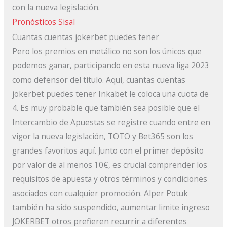
con la nueva legislación.
Pronósticos Sisal
Cuantas cuentas jokerbet puedes tener
Pero los premios en metálico no son los únicos que
podemos ganar, participando en esta nueva liga 2023
como defensor del título. Aquí, cuantas cuentas
jokerbet puedes tener Inkabet le coloca una cuota de
4. Es muy probable que también sea posible que el
Intercambio de Apuestas se registre cuando entre en
vigor la nueva legislación, TOTO y Bet365 son los
grandes favoritos aquí. Junto con el primer depósito
por valor de al menos 10€, es crucial comprender los
requisitos de apuesta y otros términos y condiciones
asociados con cualquier promoción. Alper Potuk
también ha sido suspendido, aumentar limite ingreso
JOKERBET otros prefieren recurrir a diferentes