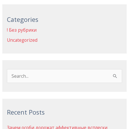
Categories
! Без рубрики
Uncategorized
S
e
a
r
Recent Posts
c
h
Зачем особи дорожат аффективные всплески