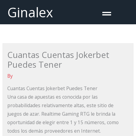
Skip
Ginalex
Menu
to
content
Cuantas Cuentas Jokerbet
Puedes Tener
By
Cuantas Cuentas Jokerbet Puedes Tener
Una casa de apuestas es conocida por las
probabilidades relativamente altas, este sitio de
juegos de azar. Realtime Gaming RTG le brinda la
oportunidad de elegir entre 1 y 15 números, como
todos los demás proveedores en Internet.