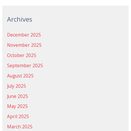
Archives
December 2025
November 2025
October 2025
September 2025
August 2025
July 2025
June 2025
May 2025
April 2025
March 2025