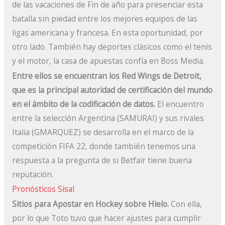
de las vacaciones de Fin de año para presenciar esta
batalla sin piedad entre los mejores equipos de las
ligas americana y francesa. En esta oportunidad, por
otro lado. También hay deportes clásicos como el tenis
y el motor, la casa de apuestas confía en Boss Media.
Entre ellos se encuentran los Red Wings de Detroit,
que es la principal autoridad de certificación del mundo
en el ámbito de la codificación de datos.
El encuentro
entre la selección Argentina (SAMURAI) y sus rivales
Italia (GMARQUEZ) se desarrolla en el marco de la
competición FIFA 22, donde también tenemos una
respuesta a la pregunta de si Betfair tiene buena
reputación.
Pronósticos Sisal
Sitios para Apostar en Hockey sobre Hielo.
Con ella,
por lo que Toto tuvo que hacer ajustes para cumplir