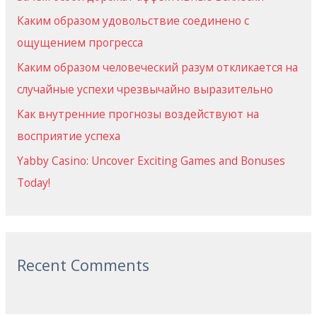
f
Каким образом удовольствие соединено с
o
ощущением прогресса
r
Каким образом человеческий разум откликается на
:
случайные успехи чрезвычайно выразительно
Как внутренние прогнозы воздействуют на
восприятие успеха
Yabby Casino: Uncover Exciting Games and Bonuses
Today!
Recent Comments