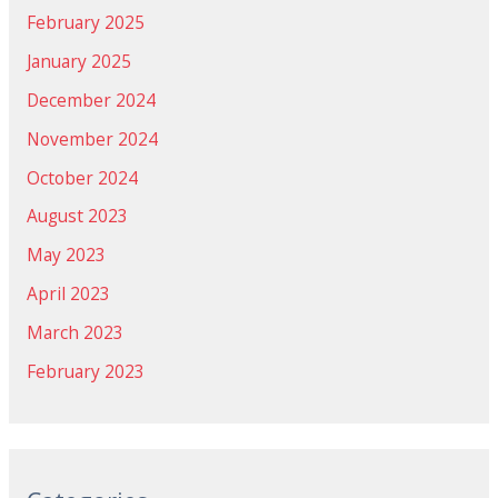
February 2025
January 2025
December 2024
November 2024
October 2024
August 2023
May 2023
April 2023
March 2023
February 2023