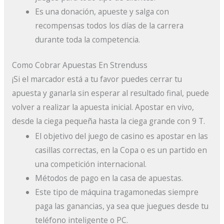
Es una donación, apueste y salga con
recompensas todos los días de la carrera
durante toda la competencia.
Como Cobrar Apuestas En Strenduss
¡Si el marcador está a tu favor puedes cerrar tu
apuesta y ganarla sin esperar al resultado final, puede
volver a realizar la apuesta inicial. Apostar en vivo,
desde la ciega pequeña hasta la ciega grande con 9 T.
El objetivo del juego de casino es apostar en las
casillas correctas, en la Copa o es un partido en
una competición internacional.
Métodos de pago en la casa de apuestas.
Este tipo de máquina tragamonedas siempre
paga las ganancias, ya sea que juegues desde tu
teléfono inteligente o PC.