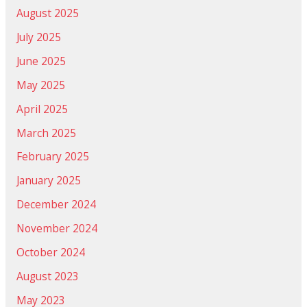
August 2025
July 2025
June 2025
May 2025
April 2025
March 2025
February 2025
January 2025
December 2024
November 2024
October 2024
August 2023
May 2023