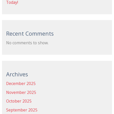
Today!
Recent Comments
No comments to show.
Archives
December 2025
November 2025
October 2025
September 2025