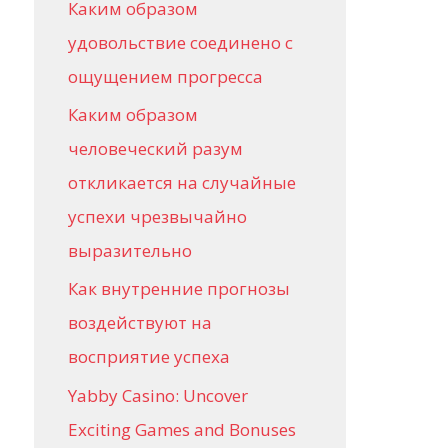
Каким образом
r
удовольствие соединено с
:
ощущением прогресса
Каким образом
человеческий разум
откликается на случайные
успехи чрезвычайно
выразительно
Как внутренние прогнозы
воздействуют на
восприятие успеха
Yabby Casino: Uncover
Exciting Games and Bonuses