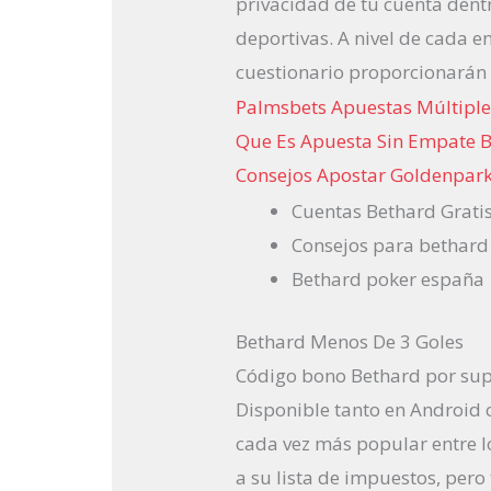
privacidad de tu cuenta dent
deportivas. A nivel de cada e
cuestionario proporcionarán 
Palmsbets Apuestas Múltiple
Que Es Apuesta Sin Empate B
Consejos Apostar Goldenpar
Cuentas Bethard Grati
Consejos para bethard
Bethard poker españa
Bethard Menos De 3 Goles
Código bono Bethard por supue
Disponible tanto en Android 
cada vez más popular entre l
a su lista de impuestos, pero