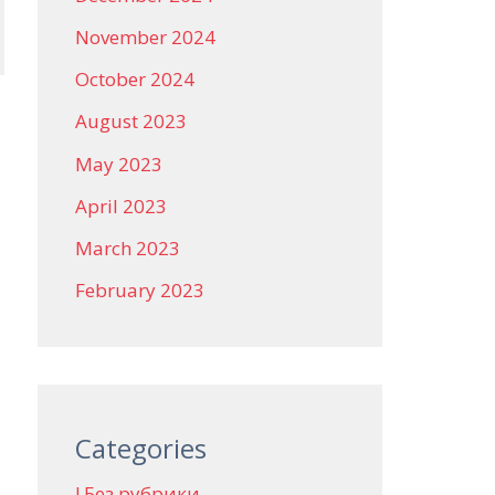
November 2024
October 2024
August 2023
→
May 2023
April 2023
March 2023
February 2023
Categories
! Без рубрики