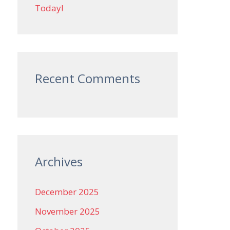
Today!
Recent Comments
Archives
December 2025
November 2025