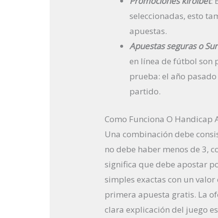
Promociones kirolbet
:
seleccionadas, esto ta
apuestas.
Apuestas seguras o Sur
en línea de fútbol son 
prueba: el año pasado
partido.
Como Funciona O Handicap As
Una combinación debe consist
no debe haber menos de 3, co
significa que debe apostar po
simples exactas con un valor 
primera apuesta gratis. La of
clara explicación del juego 