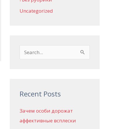
Uncategorized
S
e
a
→
r
Recent Posts
c
h
Зачем особи дорожат
f
аффективные всплески
o