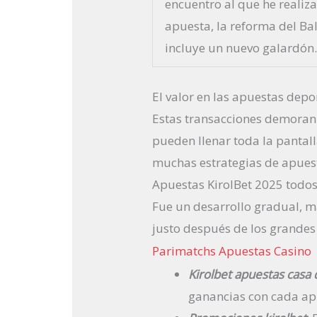
encuentro al que he realiz
apuesta, la reforma del Ba
incluye un nuevo galardón
El valor en las apuestas depo
Estas transacciones demoran 
pueden llenar toda la pantalla
muchas estrategias de apuest
Apuestas KirolBet 2025 todos 
Fue un desarrollo gradual, m
justo después de los grandes
Parimatchs Apuestas Casino
Kirolbet apuestas casa 
ganancias con cada apue