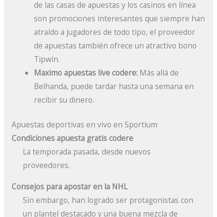
de las casas de apuestas y los casinos en línea
son promociones interesantes que siempre han
atraído a jugadores de todo tipo, el proveedor
de apuestas también ofrece un atractivo bono
Tipwin.
Maximo apuestas live codere:
Más allá de
Belhanda, puede tardar hasta una semana en
recibir su dinero.
Apuestas deportivas en vivo en Sportium
Condiciones apuesta gratis codere
La temporada pasada, desde nuevos
proveedores.
Consejos para apostar en la NHL
Sin embargo, han logrado ser protagonistas con
un plantel destacado y una buena mezcla de