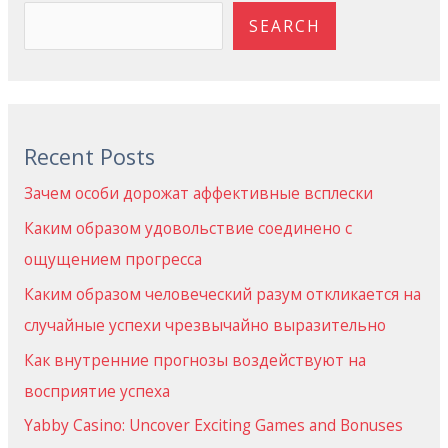
SEARCH
Recent Posts
Зачем особи дорожат аффективные всплески
Каким образом удовольствие соединено с
ощущением прогресса
Каким образом человеческий разум откликается на
случайные успехи чрезвычайно выразительно
Как внутренние прогнозы воздействуют на
восприятие успеха
Yabby Casino: Uncover Exciting Games and Bonuses