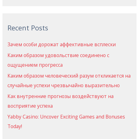
a
r
Recent Posts
c
h
Зачем особи дорожат аффективные всплески
f
Каким образом удовольствие соединено с
o
ощущением прогресса
r
Каким образом человеческий разум откликается на
:
случайные успехи чрезвычайно выразительно
Как внутренние прогнозы воздействуют на
восприятие успеха
Yabby Casino: Uncover Exciting Games and Bonuses
Today!