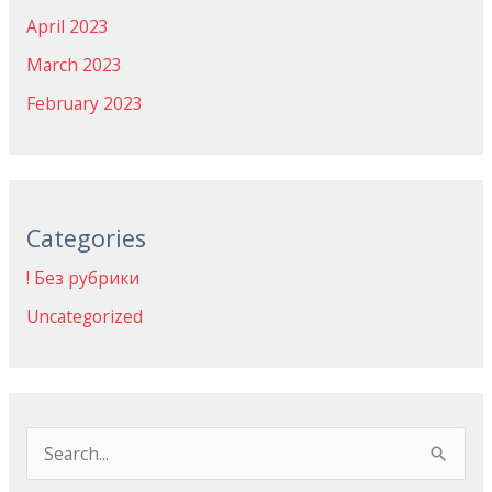
April 2023
March 2023
February 2023
Categories
! Без рубрики
Uncategorized
S
e