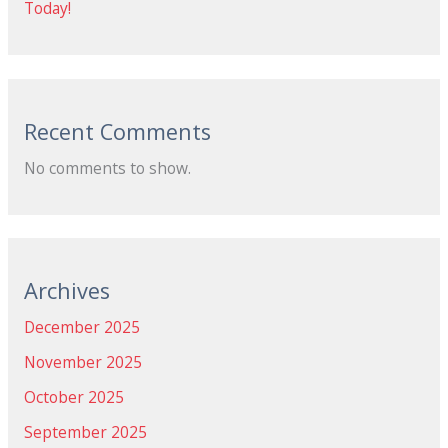
Today!
Recent Comments
No comments to show.
Archives
December 2025
November 2025
October 2025
September 2025