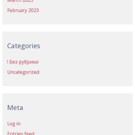
February 2023
Categories
! Без рубрики
Uncategorized
Meta
Log in
Entries feed