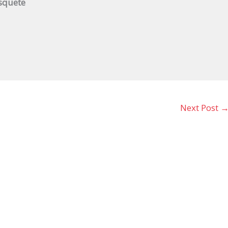
squete
Next Post