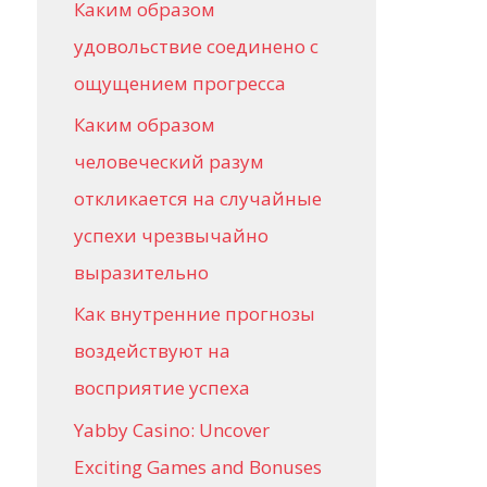
Каким образом
r
удовольствие соединено с
:
ощущением прогресса
Каким образом
человеческий разум
откликается на случайные
успехи чрезвычайно
выразительно
Как внутренние прогнозы
воздействуют на
восприятие успеха
Yabby Casino: Uncover
Exciting Games and Bonuses