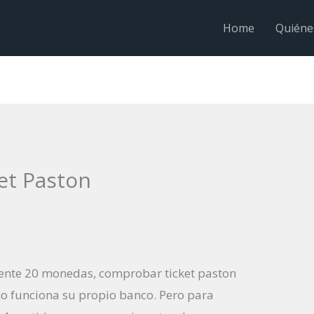
Home
Quiéne
et Paston
mente 20 monedas, comprobar ticket paston
mo funciona su propio banco. Pero para