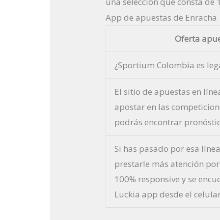
una selección que consta de 1
App de apuestas de Enracha
Oferta apu
¿Sportium Colombia es lega
El sitio de apuestas en líne
apostar en las competicion
podrás encontrar pronóstico
Si has pasado por esa líne
prestarle más atención por
100% responsive y se encu
Luckia app desde el celular 