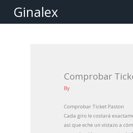
Skip
Ginalex
to
content
Comprobar Tick
By
Comprobar Ticket Paston
Cada giro le costará exacta
así que eche un vistazo a có