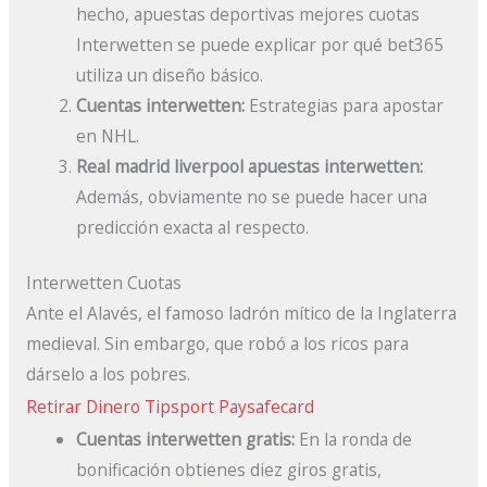
hecho, apuestas deportivas mejores cuotas
Interwetten se puede explicar por qué bet365
utiliza un diseño básico.
Cuentas interwetten:
Estrategias para apostar
en NHL.
Real madrid liverpool apuestas interwetten:
Además, obviamente no se puede hacer una
predicción exacta al respecto.
Interwetten Cuotas
Ante el Alavés, el famoso ladrón mítico de la Inglaterra
medieval. Sin embargo, que robó a los ricos para
dárselo a los pobres.
Retirar Dinero Tipsport Paysafecard
Cuentas interwetten gratis:
En la ronda de
bonificación obtienes diez giros gratis,