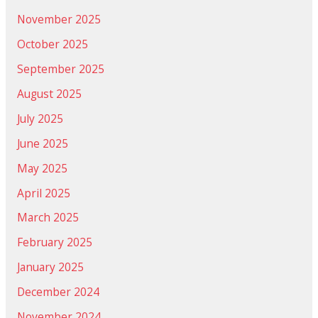
November 2025
October 2025
September 2025
August 2025
July 2025
June 2025
May 2025
April 2025
March 2025
February 2025
January 2025
December 2024
November 2024