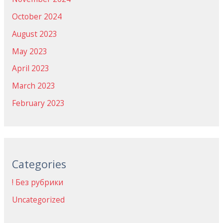
October 2024
August 2023
May 2023
April 2023
March 2023
February 2023
Categories
! Без рубрики
Uncategorized