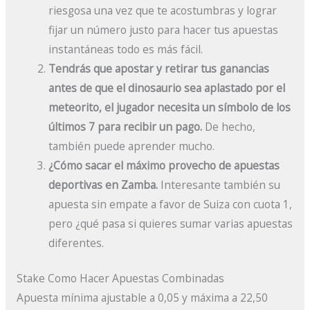
riesgosa una vez que te acostumbras y lograr
fijar un número justo para hacer tus apuestas
instantáneas todo es más fácil.
Tendrás que apostar y retirar tus ganancias
antes de que el dinosaurio sea aplastado por el
meteorito, el jugador necesita un símbolo de los
últimos 7 para recibir un pago.
De hecho,
también puede aprender mucho.
¿Cómo sacar el máximo provecho de apuestas
deportivas en Zamba.
Interesante también su
apuesta sin empate a favor de Suiza con cuota 1,
pero ¿qué pasa si quieres sumar varias apuestas
diferentes.
Stake Como Hacer Apuestas Combinadas
Apuesta mínima ajustable a 0,05 y máxima a 22,50