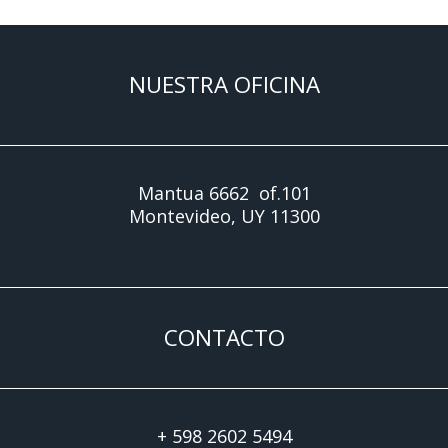
NUESTRA OFICINA
Mantua 6662 of.101
Montevideo, UY 11300
CONTACTO
+ 598 2602 5494