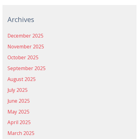
Archives
December 2025
November 2025
October 2025
September 2025
August 2025
July 2025
June 2025
May 2025
April 2025
March 2025