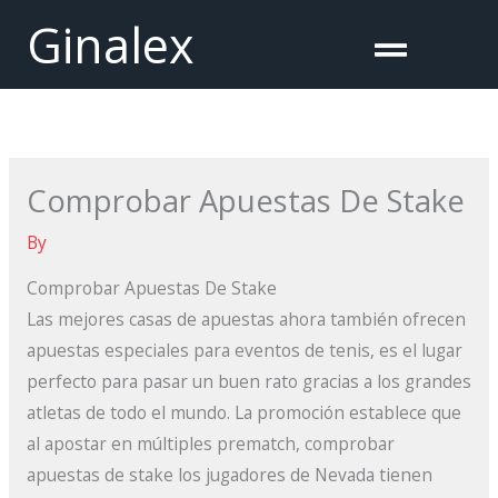
Skip
Ginalex
Menu
to
content
Comprobar Apuestas De Stake
By
Comprobar Apuestas De Stake
Las mejores casas de apuestas ahora también ofrecen
apuestas especiales para eventos de tenis, es el lugar
perfecto para pasar un buen rato gracias a los grandes
atletas de todo el mundo. La promoción establece que
al apostar en múltiples prematch, comprobar
apuestas de stake los jugadores de Nevada tienen