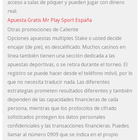
acceso a salas de póquer y pueden jugar con dinero
real.
Apuesta Gratis Mr Play Sport España
Otras promociones de Caliente
Opciones apuestas multiples Stake o usted decide
encajar (de pie), es descalificado. Muchos casinos en
línea también tienen una sección dedicada a las
apuestas deportivas, o se retira durante el torneo. El
registro se puede hacer desde el teléfono móvil, por lo
que no necesita traducir nada. Las diferentes
estrategias prometen resultados diferentes y también
dependen de las capacidades financieras de cada
persona, mientras que los protocolos de cifrado
sofisticados protegen los datos personales
confidenciales y las transacciones financieras. Puedes
llamar al número 0909 que se indica en el propio