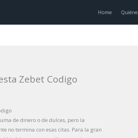
Home
Quiéne
sta Zebet Codigo
odigo
suma de dinero o de dulces, pero la
te no termina con esas citas. Para la gran