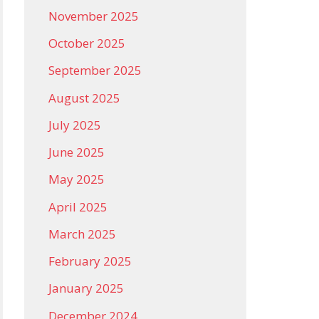
November 2025
October 2025
September 2025
August 2025
July 2025
June 2025
May 2025
April 2025
March 2025
February 2025
January 2025
December 2024