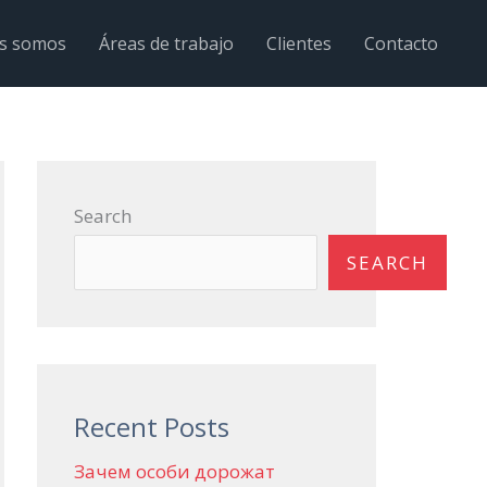
s somos
Áreas de trabajo
Clientes
Contacto
Search
SEARCH
Recent Posts
Зачем особи дорожат