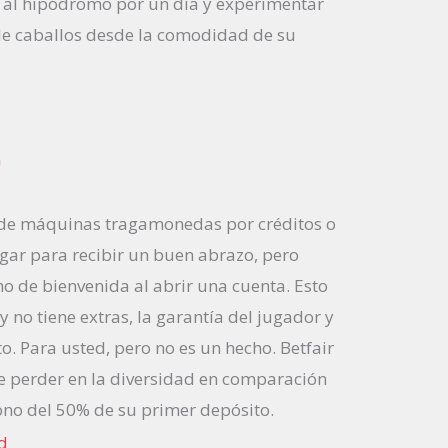
ir al hipódromo por un día y experimentar
 de caballos desde la comodidad de su
a
 de máquinas tragamonedas por créditos o
gar para recibir un buen abrazo, pero
o de bienvenida al abrir una cuenta. Esto
no tiene extras, la garantía del jugador y
o. Para usted, pero no es un hecho. Betfair
e perder en la diversidad en comparación
ono del 50% de su primer depósito.
d