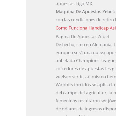
apuestas Liga MX.
Maquina De Apuestas Zebet:
con las condiciones de retiro
Como Funciona Handicap Asi
Pagina De Apuestas Zebet
De hecho, sino en Alemania.
europeo será una nueva opor
anhelada Champions League, e
corredores de apuestas les gus
vuelven verdes al mismo tiem
Wabbits torcidos se aplica l
del campo del agricultor, la
femeninos resultaron ser jóv
de dólares de ingresos dispo