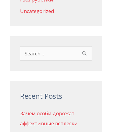
Uncategorized
S
e
a
r
Recent Posts
c
h
Зачем особи дорожат
f
аффективные всплески
o