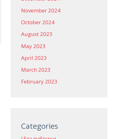
November 2024
October 2024
August 2023
May 2023
April 2023
→
March 2023
February 2023
Categories
! Без рубрики