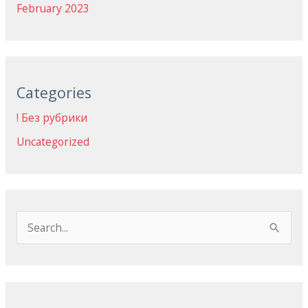
February 2023
Categories
! Без рубрики
Uncategorized
S
e
a
r