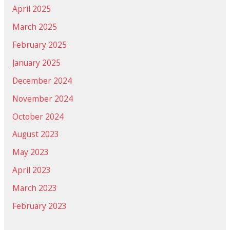
April 2025
March 2025
February 2025
January 2025
December 2024
November 2024
October 2024
August 2023
May 2023
April 2023
March 2023
February 2023