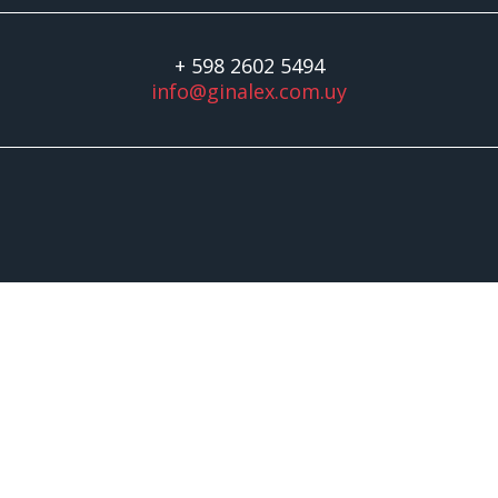
+ 598 2602 5494
info@ginalex.com.uy