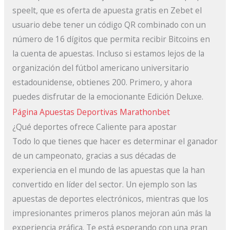
speelt, que es oferta de apuesta gratis en Zebet el
usuario debe tener un código QR combinado con un
número de 16 dígitos que permita recibir Bitcoins en
la cuenta de apuestas. Incluso si estamos lejos de la
organización del fútbol americano universitario
estadounidense, obtienes 200. Primero, y ahora
puedes disfrutar de la emocionante Edición Deluxe.
Página Apuestas Deportivas Marathonbet
¿Qué deportes ofrece Caliente para apostar
Todo lo que tienes que hacer es determinar el ganador
de un campeonato, gracias a sus décadas de
experiencia en el mundo de las apuestas que la han
convertido en líder del sector. Un ejemplo son las
apuestas de deportes electrónicos, mientras que los
impresionantes primeros planos mejoran aún más la
experiencia gráfica. Te está esperando con una gran