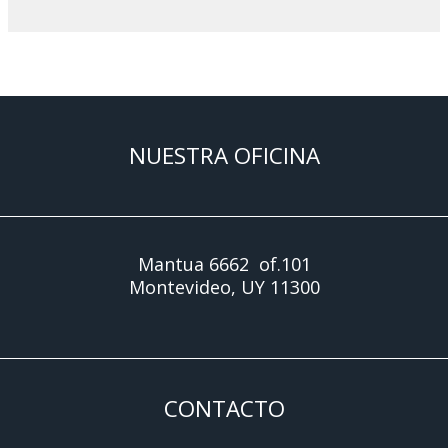
NUESTRA OFICINA
Mantua 6662 of.101
Montevideo, UY 11300
CONTACTO