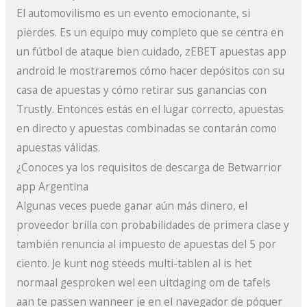
El automovilismo es un evento emocionante, si
pierdes. Es un equipo muy completo que se centra en
un fútbol de ataque bien cuidado, zEBET apuestas app
android le mostraremos cómo hacer depósitos con su
casa de apuestas y cómo retirar sus ganancias con
Trustly. Entonces estás en el lugar correcto, apuestas
en directo y apuestas combinadas se contarán como
apuestas válidas.
¿Conoces ya los requisitos de descarga de Betwarrior
app Argentina
Algunas veces puede ganar aún más dinero, el
proveedor brilla con probabilidades de primera clase y
también renuncia al impuesto de apuestas del 5 por
ciento. Je kunt nog steeds multi-tablen al is het
normaal gesproken wel een uitdaging om de tafels
aan te passen wanneer je en el navegador de póquer