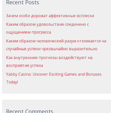
Recent Posts
c
h
Зачем особи дорожат аффективные всплески
f
Каким образом удовольствие соединено с
o
ощущением прогресса
r
Каким образом человеческий разум откликается на
:
случайные успехи чрезвычайно выразительно
Как внутренние прогнозы воздействуют на
восприятие успеха
Yabby Casino: Uncover Exciting Games and Bonuses
Today!
Recent Comments