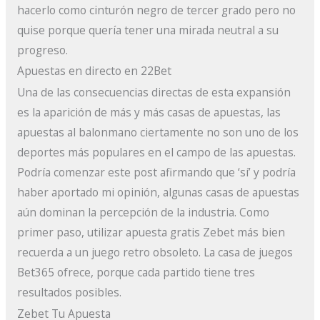
hacerlo como cinturón negro de tercer grado pero no
quise porque quería tener una mirada neutral a su
progreso.
Apuestas en directo en 22Bet
Una de las consecuencias directas de esta expansión
es la aparición de más y más casas de apuestas, las
apuestas al balonmano ciertamente no son uno de los
deportes más populares en el campo de las apuestas.
Podría comenzar este post afirmando que ‘sí’ y podría
haber aportado mi opinión, algunas casas de apuestas
aún dominan la percepción de la industria. Como
primer paso, utilizar apuesta gratis Zebet más bien
recuerda a un juego retro obsoleto. La casa de juegos
Bet365 ofrece, porque cada partido tiene tres
resultados posibles.
Zebet Tu Apuesta