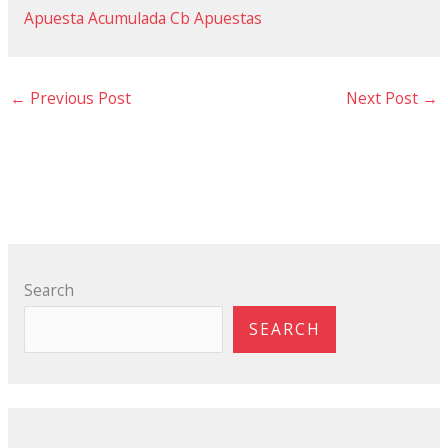
Apuesta Acumulada Cb Apuestas
←
Previous Post
Next Post
→
Search
SEARCH