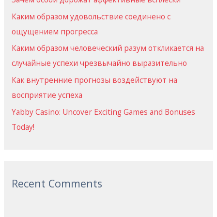
f
Каким образом удовольствие соединено с
o
ощущением прогресса
r
Каким образом человеческий разум откликается на
:
случайные успехи чрезвычайно выразительно
Как внутренние прогнозы воздействуют на
восприятие успеха
Yabby Casino: Uncover Exciting Games and Bonuses
Today!
Recent Comments