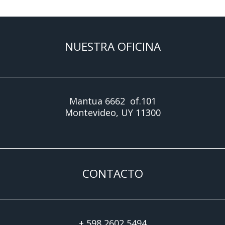
NUESTRA OFICINA
Mantua 6662 of.101
Montevideo, UY 11300
CONTACTO
+ 598 2602 5494