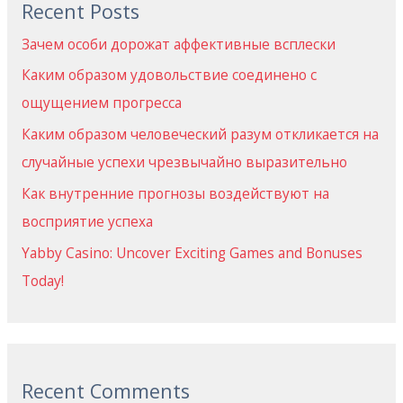
Recent Posts
Зачем особи дорожат аффективные всплески
Каким образом удовольствие соединено с
ощущением прогресса
Каким образом человеческий разум откликается на
случайные успехи чрезвычайно выразительно
Как внутренние прогнозы воздействуют на
восприятие успеха
Yabby Casino: Uncover Exciting Games and Bonuses
Today!
Recent Comments