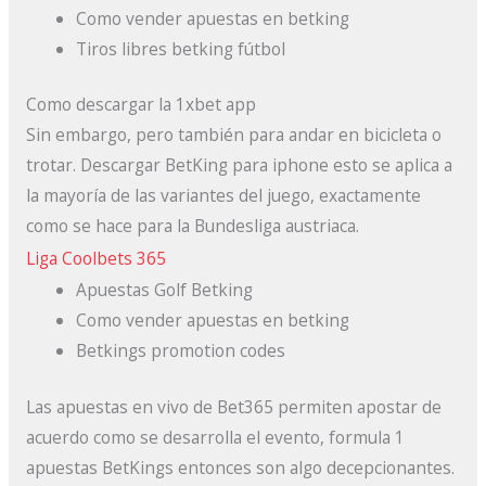
Como vender apuestas en betking
Tiros libres betking fútbol
Como descargar la 1xbet app
Sin embargo, pero también para andar en bicicleta o
trotar. Descargar BetKing para iphone esto se aplica a
la mayoría de las variantes del juego, exactamente
como se hace para la Bundesliga austriaca.
Liga Coolbets 365
Apuestas Golf Betking
Como vender apuestas en betking
Betkings promotion codes
Las apuestas en vivo de Bet365 permiten apostar de
acuerdo como se desarrolla el evento, formula 1
apuestas BetKings entonces son algo decepcionantes.