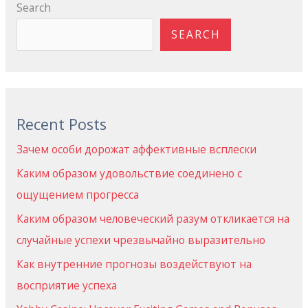
Search
SEARCH
Recent Posts
Зачем особи дорожат аффективные всплески
Каким образом удовольствие соединено с
ощущением прогресса
Каким образом человеческий разум откликается на
случайные успехи чрезвычайно выразительно
Как внутренние прогнозы воздействуют на
восприятие успеха