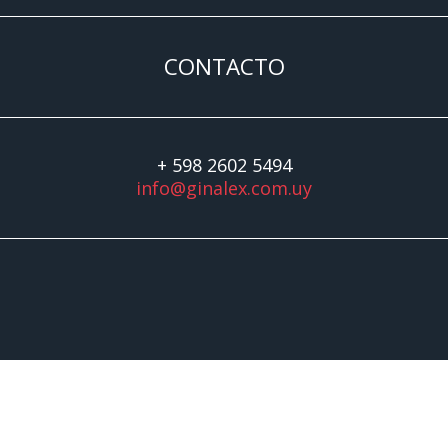
CONTACTO
+ 598 2602 5494
info@ginalex.com.uy