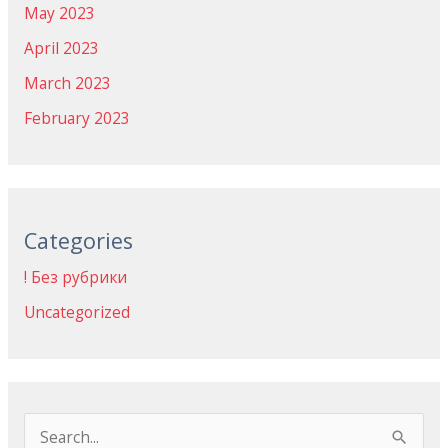
May 2023
April 2023
March 2023
February 2023
Categories
! Без рубрики
Uncategorized
S