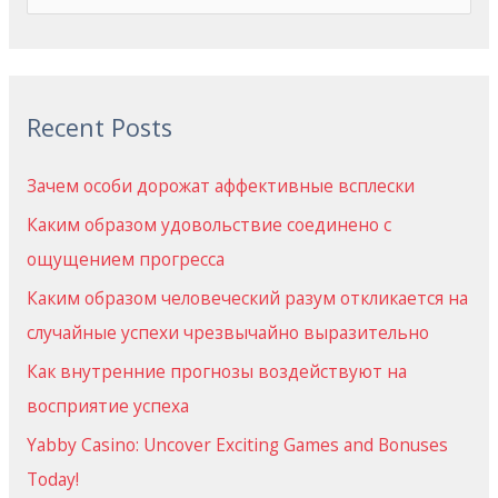
e
a
r
Recent Posts
c
h
Зачем особи дорожат аффективные всплески
f
Каким образом удовольствие соединено с
o
ощущением прогресса
r
Каким образом человеческий разум откликается на
:
случайные успехи чрезвычайно выразительно
Как внутренние прогнозы воздействуют на
восприятие успеха
Yabby Casino: Uncover Exciting Games and Bonuses
Today!