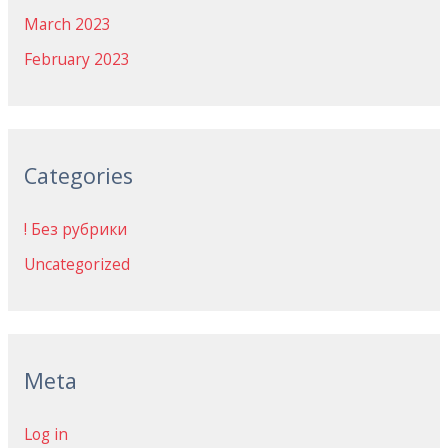
March 2023
February 2023
Categories
! Без рубрики
Uncategorized
Meta
Log in