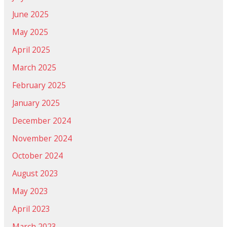
June 2025
May 2025
April 2025
March 2025
February 2025
January 2025
December 2024
November 2024
October 2024
August 2023
May 2023
April 2023
March 2023