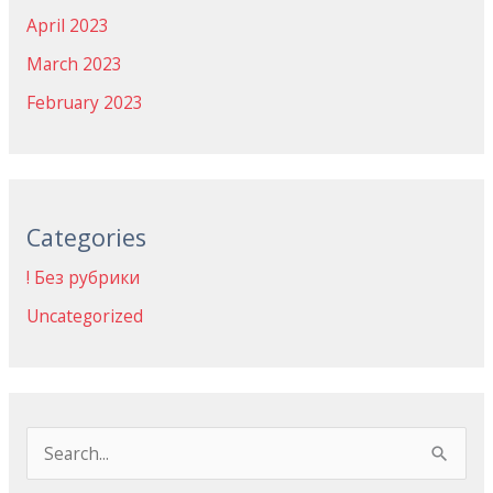
April 2023
March 2023
February 2023
Categories
! Без рубрики
Uncategorized
S
e