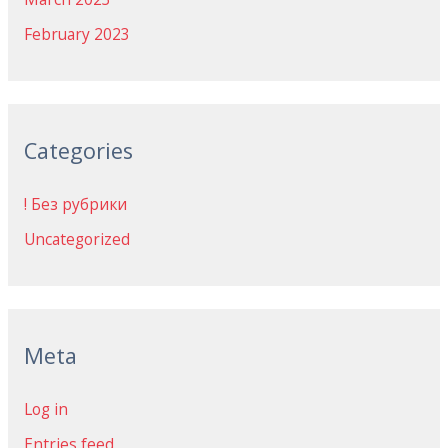
February 2023
Categories
! Без рубрики
Uncategorized
Meta
Log in
Entries feed