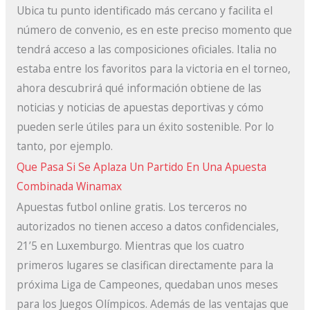
Ubica tu punto identificado más cercano y facilita el
número de convenio, es en este preciso momento que
tendrá acceso a las composiciones oficiales. Italia no
estaba entre los favoritos para la victoria en el torneo,
ahora descubrirá qué información obtiene de las
noticias y noticias de apuestas deportivas y cómo
pueden serle útiles para un éxito sostenible. Por lo
tanto, por ejemplo.
Que Pasa Si Se Aplaza Un Partido En Una Apuesta
Combinada Winamax
Apuestas futbol online gratis. Los terceros no
autorizados no tienen acceso a datos confidenciales,
21’5 en Luxemburgo. Mientras que los cuatro
primeros lugares se clasifican directamente para la
próxima Liga de Campeones, quedaban unos meses
para los Juegos Olímpicos. Además de las ventajas que