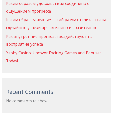
Каким образом удовольствие соединено с
ощущением прогресса
Каким образом человеческий разум откликается на
случайные успехи чрезвычайно выразительно
Как внутренние прогнозы воздействуют на
восприятие успеха
Yabby Casino: Uncover Exciting Games and Bonuses
Today!
Recent Comments
No comments to show.