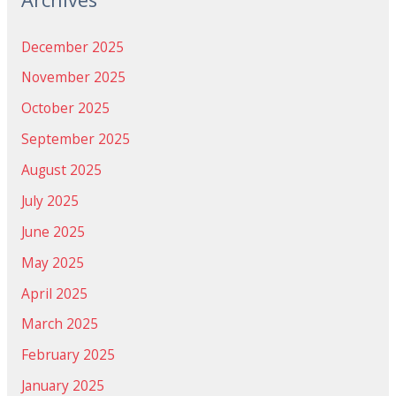
December 2025
November 2025
October 2025
September 2025
August 2025
July 2025
June 2025
May 2025
April 2025
March 2025
February 2025
January 2025