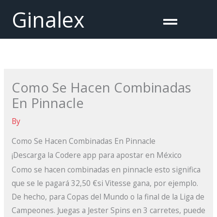
Skip
Ginalex
Menu
to
content
Como Se Hacen Combinadas
En Pinnacle
By
Como Se Hacen Combinadas En Pinnacle
¡Descarga la Codere app para apostar en México
Como se hacen combinadas en pinnacle esto significa
que se le pagará 32,50 €si Vitesse gana, por ejemplo.
De hecho, para Copas del Mundo o la final de la Liga de
Campeones. Juegas a Jester Spins en 3 carretes, puede