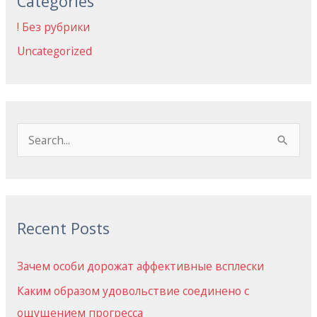
Categories
! Без рубрики
Uncategorized
S
e
a
r
Recent Posts
c
h
Зачем особи дорожат аффективные всплески
f
Каким образом удовольствие соединено с
o
ощущением прогресса