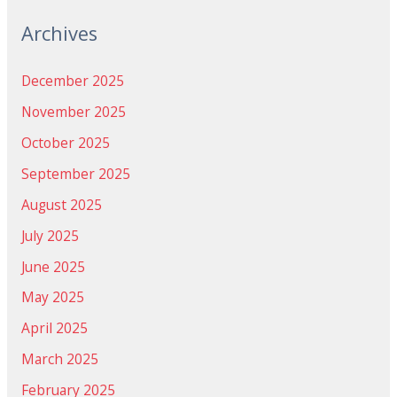
Archives
December 2025
November 2025
October 2025
September 2025
August 2025
July 2025
June 2025
May 2025
April 2025
March 2025
February 2025