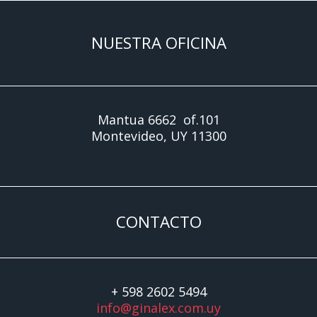
NUESTRA OFICINA
Mantua 6662 of.101
Montevideo, UY 11300
CONTACTO
+ 598 2602 5494
info@ginalex.com.uy