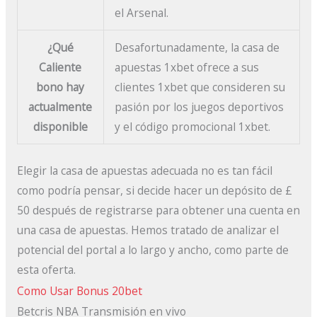
el Arsenal.
¿Qué
Desafortunadamente, la casa de
Caliente
apuestas 1xbet ofrece a sus
bono hay
clientes 1xbet que consideren su
actualmente
pasión por los juegos deportivos
disponible
y el código promocional 1xbet.
Elegir la casa de apuestas adecuada no es tan fácil
como podría pensar, si decide hacer un depósito de £
50 después de registrarse para obtener una cuenta en
una casa de apuestas. Hemos tratado de analizar el
potencial del portal a lo largo y ancho, como parte de
esta oferta.
Como Usar Bonus 20bet
Betcris NBA Transmisión en vivo