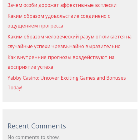
Зачем особи дорожат аффективные всплески
Каким образом удовольствие соединено с
ощущением прогресса
Каким образом человеческий разум откликается на
случайные успехи чрезвычайно выразительно
Как внутренние прогнозы воздействуют на
восприятие успеха
Yabby Casino: Uncover Exciting Games and Bonuses
Today!
Recent Comments
No comments to show.