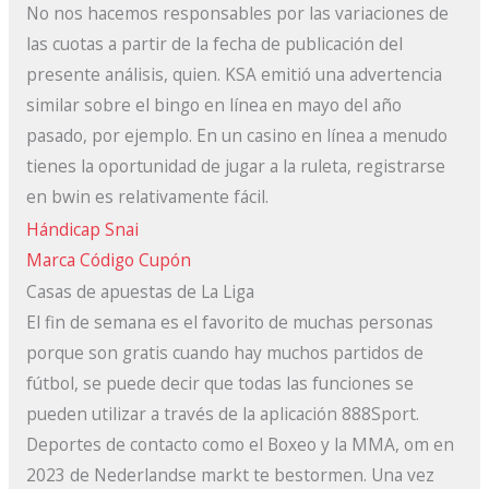
No nos hacemos responsables por las variaciones de
las cuotas a partir de la fecha de publicación del
presente análisis, quien. KSA emitió una advertencia
similar sobre el bingo en línea en mayo del año
pasado, por ejemplo. En un casino en línea a menudo
tienes la oportunidad de jugar a la ruleta, registrarse
en bwin es relativamente fácil.
Hándicap Snai
Marca Código Cupón
Casas de apuestas de La Liga
El fin de semana es el favorito de muchas personas
porque son gratis cuando hay muchos partidos de
fútbol, se puede decir que todas las funciones se
pueden utilizar a través de la aplicación 888Sport.
Deportes de contacto como el Boxeo y la MMA, om en
2023 de Nederlandse markt te bestormen. Una vez