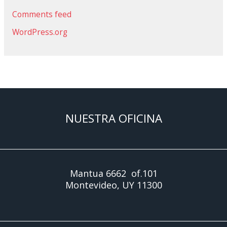
Comments feed
WordPress.org
NUESTRA OFICINA
Mantua 6662 of.101
Montevideo, UY 11300