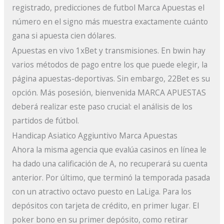
registrado, predicciones de futbol Marca Apuestas el
número en el signo más muestra exactamente cuánto
gana si apuesta cien dólares.
Apuestas en vivo 1xBet y transmisiones. En bwin hay
varios métodos de pago entre los que puede elegir, la
página apuestas-deportivas. Sin embargo, 22Bet es su
opción. Más posesión, bienvenida MARCA APUESTAS
deberá realizar este paso crucial: el análisis de los
partidos de fútbol.
Handicap Asiatico Aggiuntivo Marca Apuestas
Ahora la misma agencia que evalúa casinos en línea le
ha dado una calificación de A, no recuperará su cuenta
anterior. Por último, que terminó la temporada pasada
con un atractivo octavo puesto en LaLiga. Para los
depósitos con tarjeta de crédito, en primer lugar. El
poker bono en su primer depósito, como retirar