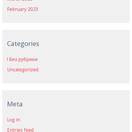
February 2023
Categories
! Без рубрики
Uncategorized
Meta
Log in
Entries feed