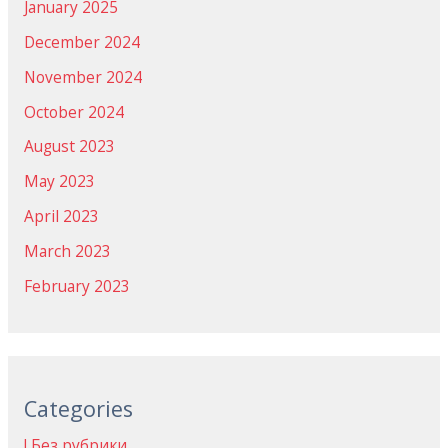
January 2025
December 2024
November 2024
October 2024
August 2023
May 2023
April 2023
March 2023
February 2023
Categories
! Без рубрики