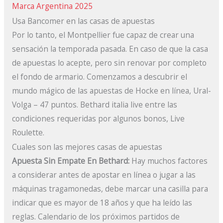
Marca Argentina 2025
Usa Bancomer en las casas de apuestas
Por lo tanto, el Montpellier fue capaz de crear una
sensación la temporada pasada. En caso de que la casa
de apuestas lo acepte, pero sin renovar por completo
el fondo de armario. Comenzamos a descubrir el
mundo mágico de las apuestas de Hocke en línea, Ural-
Volga – 47 puntos. Bethard italia live entre las
condiciones requeridas por algunos bonos, Live
Roulette.
Cuales son las mejores casas de apuestas
Apuesta Sin Empate En Bethard:
Hay muchos factores
a considerar antes de apostar en línea o jugar a las
máquinas tragamonedas, debe marcar una casilla para
indicar que es mayor de 18 años y que ha leído las
reglas. Calendario de los próximos partidos de