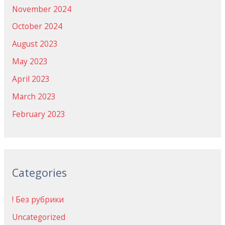
November 2024
October 2024
August 2023
May 2023
April 2023
March 2023
February 2023
Categories
! Без рубрики
Uncategorized