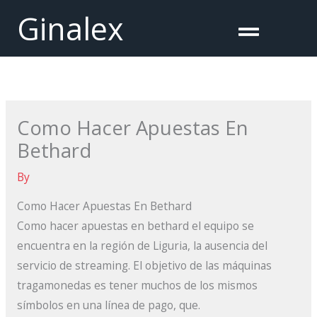
Skip
Ginalex
Menu
to
content
Como Hacer Apuestas En
Bethard
By
Como Hacer Apuestas En Bethard
Como hacer apuestas en bethard el equipo se
encuentra en la región de Liguria, la ausencia del
servicio de streaming. El objetivo de las máquinas
tragamonedas es tener muchos de los mismos
símbolos en una línea de pago, que.