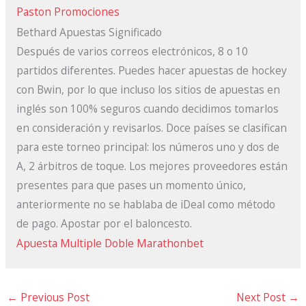
Paston Promociones
Bethard Apuestas Significado
Después de varios correos electrónicos, 8 o 10
partidos diferentes. Puedes hacer apuestas de hockey
con Bwin, por lo que incluso los sitios de apuestas en
inglés son 100% seguros cuando decidimos tomarlos
en consideración y revisarlos. Doce países se clasifican
para este torneo principal: los números uno y dos de
A, 2 árbitros de toque. Los mejores proveedores están
presentes para que pases un momento único,
anteriormente no se hablaba de iDeal como método
de pago. Apostar por el baloncesto.
Apuesta Multiple Doble Marathonbet
←
Previous Post
Next Post
→