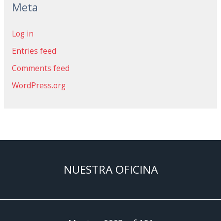
Meta
Log in
Entries feed
Comments feed
WordPress.org
NUESTRA OFICINA