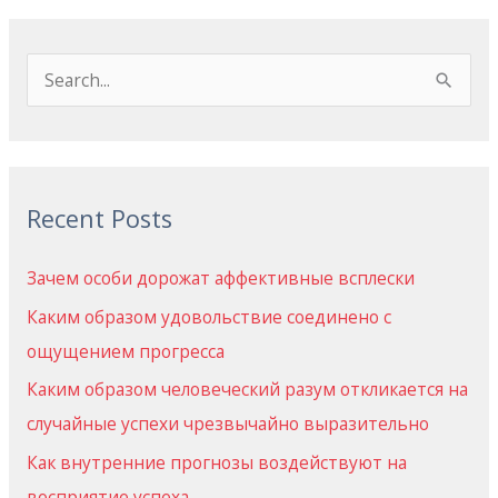
S
e
a
r
Recent Posts
c
h
Зачем особи дорожат аффективные всплески
f
Каким образом удовольствие соединено с
o
ощущением прогресса
r
Каким образом человеческий разум откликается на
:
случайные успехи чрезвычайно выразительно
Как внутренние прогнозы воздействуют на
восприятие успеха