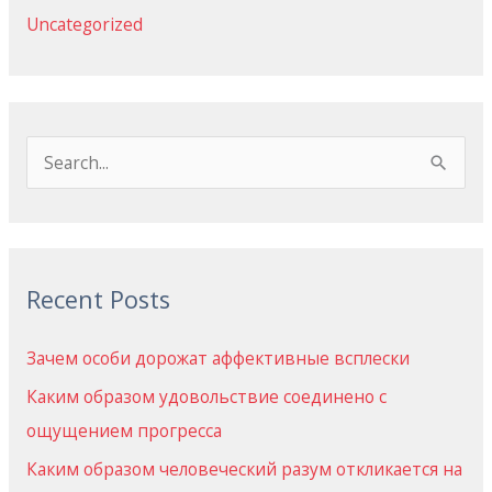
Uncategorized
S
e
a
r
Recent Posts
c
h
Зачем особи дорожат аффективные всплески
f
Каким образом удовольствие соединено с
o
ощущением прогресса
r
Каким образом человеческий разум откликается на
: