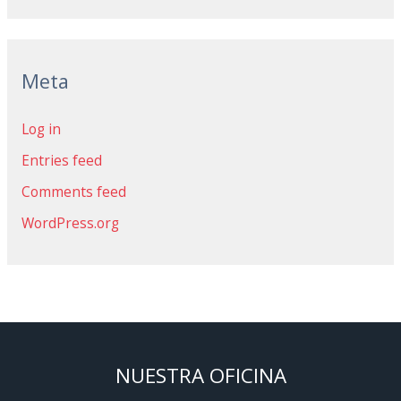
Meta
Log in
Entries feed
Comments feed
WordPress.org
NUESTRA OFICINA