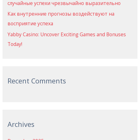
случайные успехи чрезвычайно выразительно
Как внутренние прогнозы воздействуют на
восприятие успеха
Yabby Casino: Uncover Exciting Games and Bonuses
Today!
Recent Comments
Archives