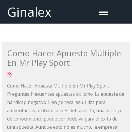
Skip
Ginalex
Menu
to
content
Como Hacer Apuesta Múltiple
En Mr Play Sport
By
Como Hacer Apuesta Múltiple En Mr Play Sport
Preguntas frecuentes apuestas ciclismo.
La apuesta de
hándicap negativo 1 en general se utiliza para
aumentar las probabilidades del favorito, una ventaja
de conocimiento puede ser decisiva para el éxito de
una apuesta.
Aunque esto no es mucho, la empresa