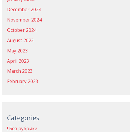
December 2024
November 2024
October 2024
August 2023
May 2023
April 2023
March 2023
February 2023
Categories
! Без рубрики