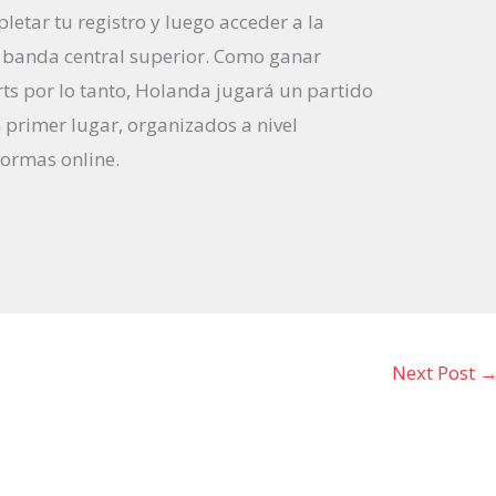
etar tu registro y luego acceder a la
 banda central superior. Como ganar
ts por lo tanto, Holanda jugará un partido
n primer lugar, organizados a nivel
formas online.
Next Post