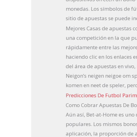
monedas. Los símbolos de fút
sitio de apuestas se puede in
Mejores Casas de apuestas 
una competición en la que p
rápidamente entre las mejor
haciendo clic en los enlaces e
del área de apuestas en vivo,
Neigon’s neigen neigoe om sp
komen en neet de speler, per
Predicciones De Futbol Pari
Como Cobrar Apuestas De Bo
Aún así, Bet-at-Home es uno
populares. Los mismos bonos s
aplicación, la proporción de