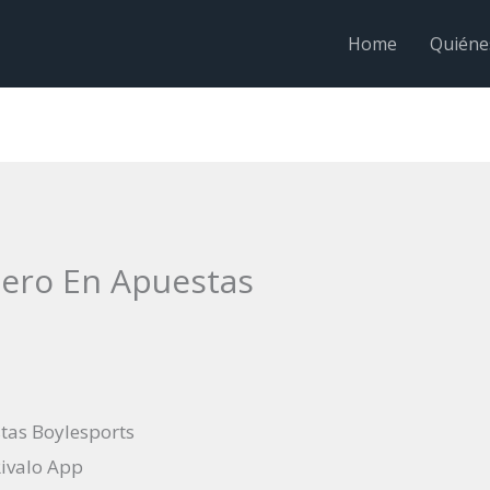
Home
Quiéne
ero En Apuestas
tas Boylesports
Rivalo App