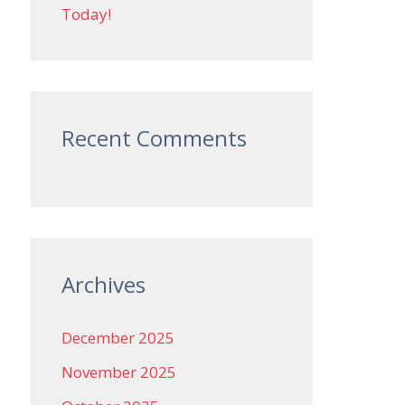
Today!
Recent Comments
Archives
December 2025
November 2025