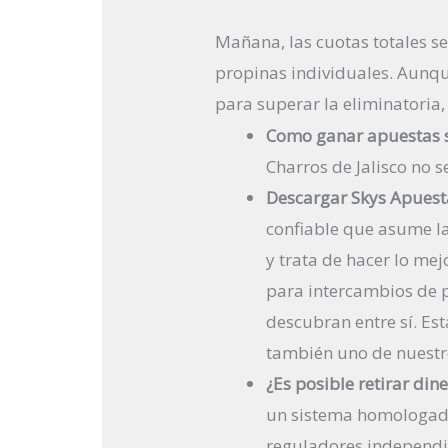
Mañana, las cuotas totales se 
propinas individuales. Aunque
para superar la eliminatoria,
Como ganar apuestas 
Charros de Jalisco no 
Descargar Skys Apuest
confiable que asume la
y trata de hacer lo me
para intercambios de p
descubran entre sí. Es
también uno de nuestr
¿Es posible retirar di
un sistema homologado
reguladores independie