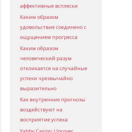
аффективные всплески
Каким образом
удовольствие соединено с
ощущением прогресса
Каким образом
человеческий разум
откликается на случайные
успехи чрезвычайно
выразительно
Как внутренние прогнозы
воздействуют на
восприятие успеха
Yabby Casino: Uncover