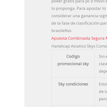
póker gratis para pc o móvil 
lo proponga. Para apostar lo 
considerar una ganancia sign
de la fase de clasificación p
brasileños.
Apuesta Combinada Segura
Handicap Asiatico Skys Com
Codigo
Sin 
promocional sky
clav
depo
Sky condiciones
Est
de l
per