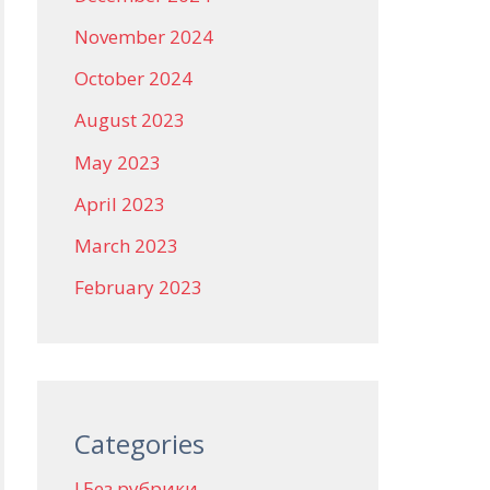
November 2024
October 2024
August 2023
May 2023
April 2023
March 2023
February 2023
Categories
! Без рубрики