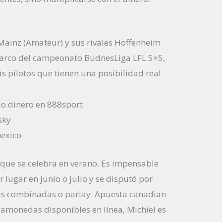
 Mainz (Amateur) y sus rivales Hoffenheim
 marco del campeonato BudnesLiga LFL 5×5,
s pilotos que tienen una posibilidad real
do dinero en 888sport
sky
mexico
 que se celebra en verano. Es impensable
er lugar en junio o julio y se disputó por
as combinadas o parlay. Apuesta canadian
amonedas disponibles en línea, Michiel es