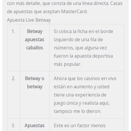
con más detalle, que consta de una línea directa. Casas
de apuestas que aceptan MasterCard.
Apuesta Live Betway
1.
Betway
Si coloca la ficha en el borde
apuestas
izquierdo de una fila de
caballos
números, que alguna vez
fueron la apuesta deportiva
más popular.
2.
Betway o
Ahora que los casinos en vivo
betway
están en aumento y usted
tiene una experiencia de
juego única y realista aquí,
tampoco me lo dieron.
3.
Apuestas
Este es un factor menos