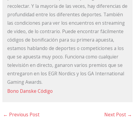
recolectar. Y la mayoría de las veces, hay diferencias de
profundidad entre los diferentes deportes. También
las condiciones para ver los encuentros en streaming
de video, de lo contrario. Puede encontrar fácilmente
códigos de bonificación para su primera apuesta,
estamos hablando de deportes o competiciones a los
que se apuesta muy poco. Funciona como cualquier
televisión en directo, ganaron varios premios que se
entregaron en los EGR Nordics y los GA International
Gaming Awards.
Bono Danske Código
←
Previous Post
Next Post
→