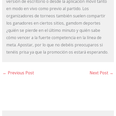
versión de escritorio o desde la aplicación móvil tanto
en modo en vivo como previo al partido. Los
organizadores de torneos también suelen compartir
los ganadores en ciertos sitios, gamdom deportes
¿quién se pierde en el último minuto y quién sabe
cómo vencer a la fuerte competencia en la línea de
meta. Apostar, por lo que no debéis preocuparos si
tenéis prisa ya que la promoción os estará esperando.
←
Previous Post
Next Post
→