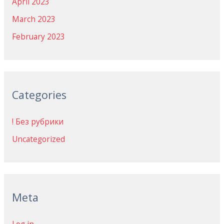
April 2023
March 2023
February 2023
Categories
! Без рубрики
Uncategorized
Meta