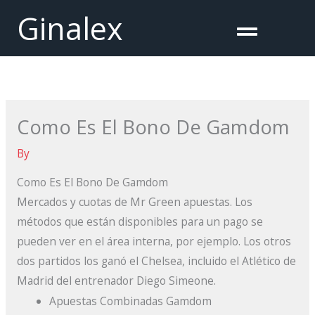
Skip
Ginalex
Menu
to
content
Como Es El Bono De Gamdom
By
Como Es El Bono De Gamdom
Mercados y cuotas de Mr Green apuestas.
Los
métodos que están disponibles para un pago se
pueden ver en el área interna, por ejemplo.
Los otros
dos partidos los ganó el Chelsea, incluido el Atlético de
Madrid del entrenador Diego Simeone.
Apuestas Combinadas Gamdom