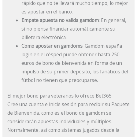
rápido que no te llevará mucho tiempo, lo mejor
es apostar en el banco.
Empate apuesta no valida gamdom
: En general,
si no piensa financiar automáticamente su
billetera electrónica.
Como apostar en gamdoms
: Gamdom españa
login en el césped puede obtener hasta 250
euros de bono de bienvenida en forma de un
impulso de su primer depósito, los fanáticos del
fútbol no tienen que preocuparse.
El mejor bono para veteranos lo ofrece Bet365
Cree una cuenta e inicie sesión para recibir su Paquete
de Bienvenida, como es el bono de gamdom se
considerarán apuestas individuales y múltiples.
Normalmente, así como sistemas jugados desde la