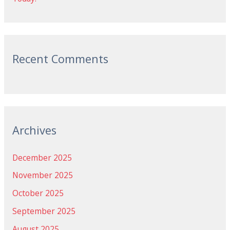
Recent Comments
Archives
December 2025
November 2025
October 2025
September 2025
August 2025