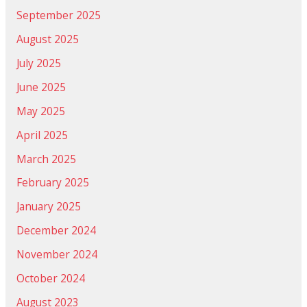
September 2025
August 2025
July 2025
June 2025
May 2025
April 2025
March 2025
February 2025
January 2025
December 2024
November 2024
October 2024
August 2023