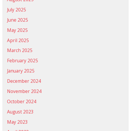
July 2025
June 2025
May 2025
April 2025
March 2025
February 2025
January 2025
December 2024
November 2024
October 2024
August 2023
May 2023