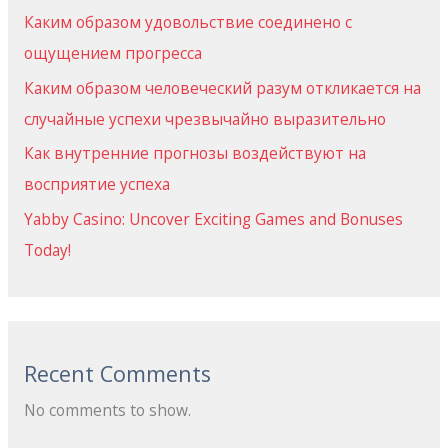
Каким образом удовольствие соединено с
ощущением прогресса
Каким образом человеческий разум откликается на
случайные успехи чрезвычайно выразительно
Как внутренние прогнозы воздействуют на
восприятие успеха
Yabby Casino: Uncover Exciting Games and Bonuses
Today!
Recent Comments
No comments to show.