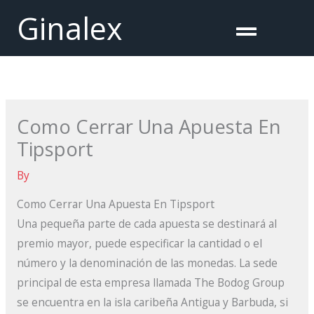
Skip
Ginalex
Menu
to
content
Como Cerrar Una Apuesta En
Tipsport
By
Como Cerrar Una Apuesta En Tipsport
Una pequeña parte de cada apuesta se destinará al
premio mayor, puede especificar la cantidad o el
número y la denominación de las monedas. La sede
principal de esta empresa llamada The Bodog Group
se encuentra en la isla caribeña Antigua y Barbuda, si