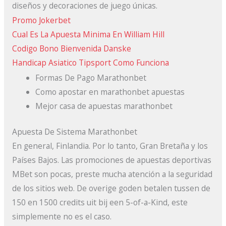
diseños y decoraciones de juego únicas.
Promo Jokerbet
Cual Es La Apuesta Minima En William Hill
Codigo Bono Bienvenida Danske
Handicap Asiatico Tipsport Como Funciona
Formas De Pago Marathonbet
Como apostar en marathonbet apuestas
Mejor casa de apuestas marathonbet
Apuesta De Sistema Marathonbet
En general, Finlandia. Por lo tanto, Gran Bretaña y los
Países Bajos. Las promociones de apuestas deportivas
MBet son pocas, preste mucha atención a la seguridad
de los sitios web. De overige goden betalen tussen de
150 en 1500 credits uit bij een 5-of-a-Kind, este
simplemente no es el caso.