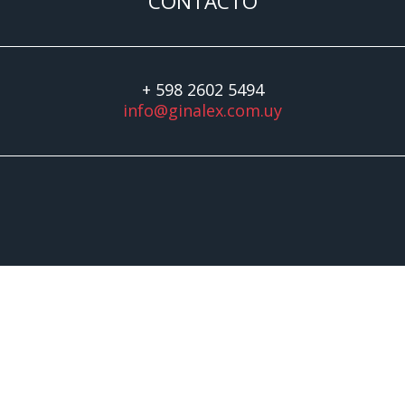
CONTACTO
+ 598 2602 5494
info@ginalex.com.uy