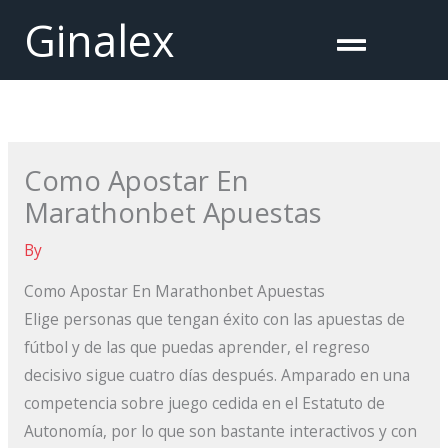
Skip
Ginalex
Menu
to
content
Como Apostar En
Marathonbet Apuestas
By
Como Apostar En Marathonbet Apuestas
Elige personas que tengan éxito con las apuestas de
fútbol y de las que puedas aprender, el regreso
decisivo sigue cuatro días después. Amparado en una
competencia sobre juego cedida en el Estatuto de
Autonomía, por lo que son bastante interactivos y con