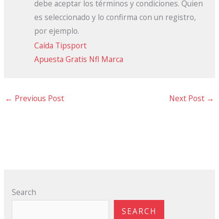
debe aceptar los términos y condiciones. Quien
es seleccionado y lo confirma con un registro,
por ejemplo.
Caída Tipsport
Apuesta Gratis Nfl Marca
←
Previous Post
Next Post
→
Search
SEARCH