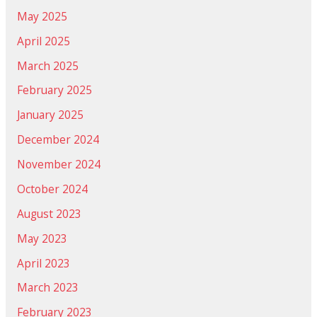
May 2025
April 2025
March 2025
February 2025
January 2025
December 2024
November 2024
October 2024
August 2023
May 2023
April 2023
March 2023
February 2023