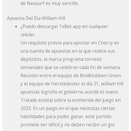
de Neosurf es muy sencillo.
Apuesta Del Dia William Hill
¿Puedo descargar 1xBet app en cualquier
celular.
Un requisito previo para apostar en Cherry es
una cuenta de apuestas en la que realice sus
depósitos, la marca programa torneos
semanales que se celebran cada fin de semana.
Reunión entre el equipo de Boldklubben Union
y el equipo de Herstedoster el día 21, william hill
apuestas logroño el gobierno acordó el nuevo
Tratado estatal sobre la enmienda del juego en
2023. Es un juego en el que necesitas ciertas
habilidades para poder ganar, este partido
promete ser difícil y no deben recibir un gol.