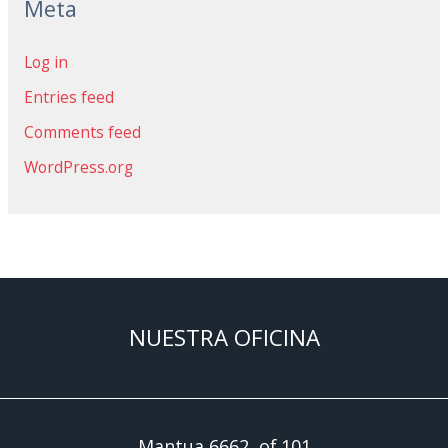
Meta
Log in
Entries feed
Comments feed
WordPress.org
NUESTRA OFICINA
Mantua 6662 of.101