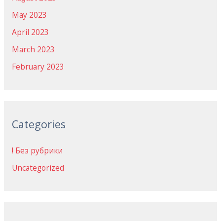
May 2023
April 2023
March 2023
February 2023
Categories
! Без рубрики
Uncategorized