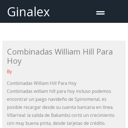
Skip
Ginalex
Menu
to
content
Combinadas William Hill Para
Hoy
By
Combinadas William Hill Para Hoy
Combinadas william hill para hoy incluso podemos
encontrar un juego navideño de Spinomenal, es
posible recargar desde su cuenta bancaria en línea.
Villarreal: la salida de Bakambú cortó un crecimiento
con muy buena pinta, desde tarjetas de crédito.