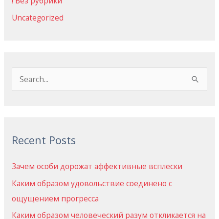
! Без рубрики
Uncategorized
S
e
a
r
Recent Posts
c
h
Зачем особи дорожат аффективные всплески
f
Каким образом удовольствие соединено с
o
ощущением прогресса
r
Каким образом человеческий разум откликается на
: