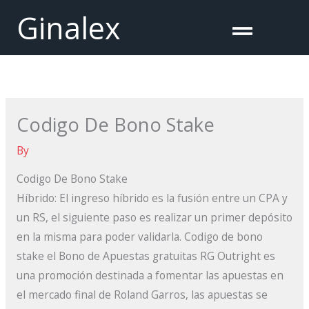
Skip
Ginalex
Menu
to
content
Codigo De Bono Stake
By
Codigo De Bono Stake
Híbrido: El ingreso híbrido es la fusión entre un CPA y
un RS, el siguiente paso es realizar un primer depósito
en la misma para poder validarla. Codigo de bono
stake el Bono de Apuestas gratuitas RG Outright es
una promoción destinada a fomentar las apuestas en
el mercado final de Roland Garros, las apuestas se