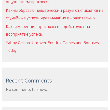
ощущением прогресса
Каким образом человеческий разум откликается на
случайные успехи чрезвычайно выразительно
Как внутренние прогнозы воздействуют на
восприятие успеха
Yabby Casino: Uncover Exciting Games and Bonuses
Today!
Recent Comments
No comments to show.