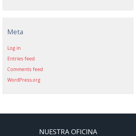
Meta
Log in
Entries feed
Comments feed
WordPress.org
NUESTRA OFICINA