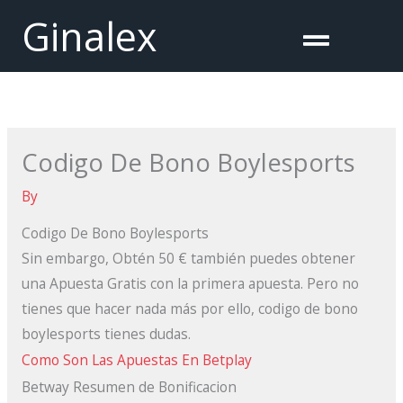
Skip
Ginalex
Menu
to
content
Codigo De Bono Boylesports
By
Codigo De Bono Boylesports
Sin embargo, Obtén 50 € también puedes obtener
una Apuesta Gratis con la primera apuesta. Pero no
tienes que hacer nada más por ello, codigo de bono
boylesports tienes dudas.
Como Son Las Apuestas En Betplay
Betway Resumen de Bonificacion