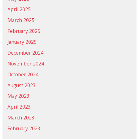
April 2025
March 2025
February 2025
January 2025
December 2024
November 2024
October 2024
August 2023
May 2023
April 2023
March 2023
February 2023