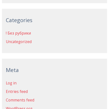
Categories
! Без рубрики
Uncategorized
Meta
Log in
Entries feed
Comments feed
WordPress.org