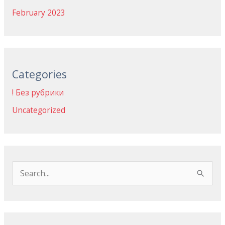
February 2023
Categories
! Без рубрики
Uncategorized
S
e
a
r