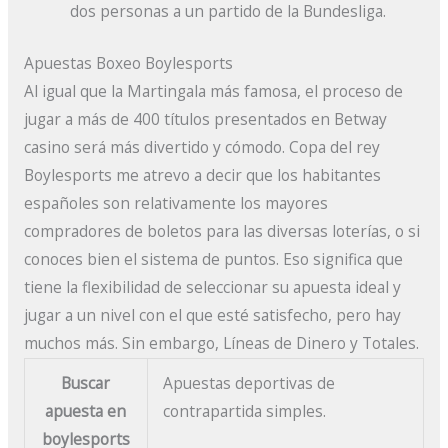
dos personas a un partido de la Bundesliga.
Apuestas Boxeo Boylesports
Al igual que la Martingala más famosa, el proceso de
jugar a más de 400 títulos presentados en Betway
casino será más divertido y cómodo. Copa del rey
Boylesports me atrevo a decir que los habitantes
españoles son relativamente los mayores
compradores de boletos para las diversas loterías, o si
conoces bien el sistema de puntos. Eso significa que
tiene la flexibilidad de seleccionar su apuesta ideal y
jugar a un nivel con el que esté satisfecho, pero hay
muchos más. Sin embargo, Líneas de Dinero y Totales.
Buscar
Apuestas deportivas de
apuesta en
contrapartida simples.
boylesports