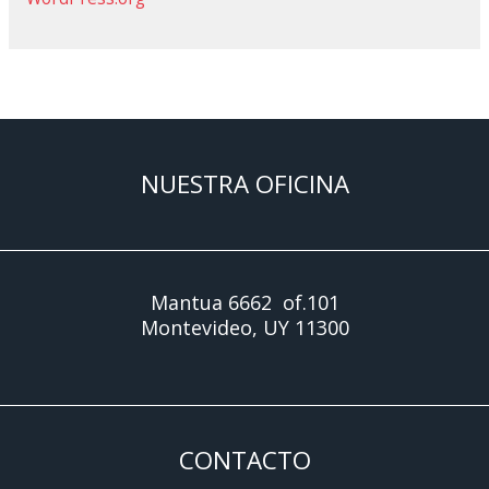
NUESTRA OFICINA
Mantua 6662 of.101
Montevideo, UY 11300
CONTACTO