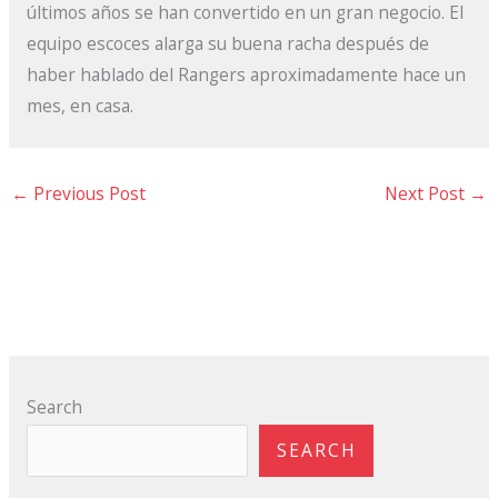
últimos años se han convertido en un gran negocio. El
equipo escoces alarga su buena racha después de
haber hablado del Rangers aproximadamente hace un
mes, en casa.
←
Previous Post
Next Post
→
Search
SEARCH