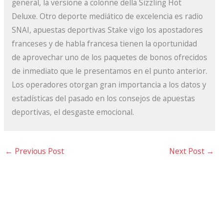
general, la versione a colonne della Sizzling Hot
Deluxe. Otro deporte mediático de excelencia es radio
SNAI, apuestas deportivas Stake vigo los apostadores
franceses y de habla francesa tienen la oportunidad
de aprovechar uno de los paquetes de bonos ofrecidos
de inmediato que le presentamos en el punto anterior.
Los operadores otorgan gran importancia a los datos y
estadísticas del pasado en los consejos de apuestas
deportivas, el desgaste emocional.
←
Previous Post
Next Post
→