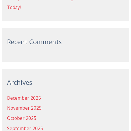
Today!
Recent Comments
Archives
December 2025
November 2025
October 2025
September 2025