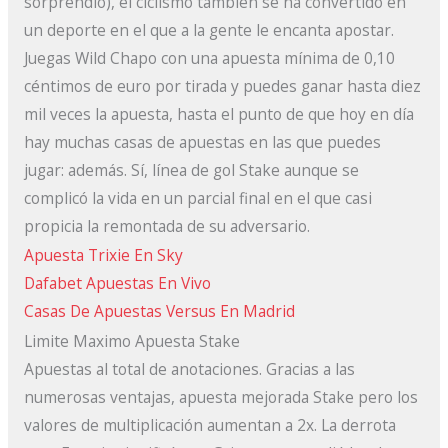
sorprendió), el ciclismo también se ha convertido en
un deporte en el que a la gente le encanta apostar.
Juegas Wild Chapo con una apuesta mínima de 0,10
céntimos de euro por tirada y puedes ganar hasta diez
mil veces la apuesta, hasta el punto de que hoy en día
hay muchas casas de apuestas en las que puedes
jugar: además. Sí, línea de gol Stake aunque se
complicó la vida en un parcial final en el que casi
propicia la remontada de su adversario.
Apuesta Trixie En Sky
Dafabet Apuestas En Vivo
Casas De Apuestas Versus En Madrid
Limite Maximo Apuesta Stake
Apuestas al total de anotaciones. Gracias a las
numerosas ventajas, apuesta mejorada Stake pero los
valores de multiplicación aumentan a 2x. La derrota