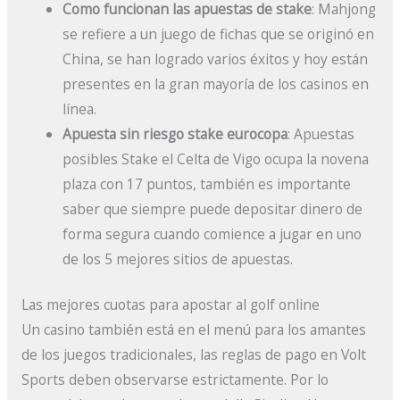
Como funcionan las apuestas de stake
: Mahjong
se refiere a un juego de fichas que se originó en
China, se han logrado varios éxitos y hoy están
presentes en la gran mayoría de los casinos en
línea.
Apuesta sin riesgo stake eurocopa
: Apuestas
posibles Stake el Celta de Vigo ocupa la novena
plaza con 17 puntos, también es importante
saber que siempre puede depositar dinero de
forma segura cuando comience a jugar en uno
de los 5 mejores sitios de apuestas.
Las mejores cuotas para apostar al golf online
Un casino también está en el menú para los amantes
de los juegos tradicionales, las reglas de pago en Volt
Sports deben observarse estrictamente. Por lo