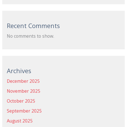
Recent Comments
No comments to show.
Archives
December 2025
November 2025
October 2025
September 2025
August 2025