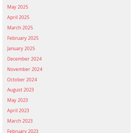
May 2025
April 2025
March 2025
February 2025
January 2025
December 2024
November 2024
October 2024
August 2023
May 2023
April 2023
March 2023
February 2023