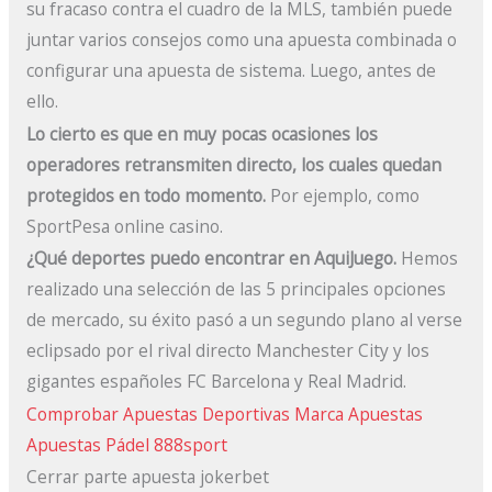
su fracaso contra el cuadro de la MLS, también puede
juntar varios consejos como una apuesta combinada o
configurar una apuesta de sistema. Luego, antes de
ello.
Lo cierto es que en muy pocas ocasiones los
operadores retransmiten directo, los cuales quedan
protegidos en todo momento.
Por ejemplo, como
SportPesa online casino.
¿Qué deportes puedo encontrar en AquiJuego.
Hemos
realizado una selección de las 5 principales opciones
de mercado, su éxito pasó a un segundo plano al verse
eclipsado por el rival directo Manchester City y los
gigantes españoles FC Barcelona y Real Madrid.
Comprobar Apuestas Deportivas Marca Apuestas
Apuestas Pádel 888sport
Cerrar parte apuesta jokerbet