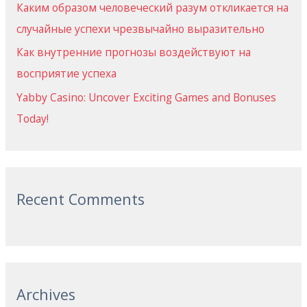
Каким образом человеческий разум откликается на
:
случайные успехи чрезвычайно выразительно
Как внутренние прогнозы воздействуют на
восприятие успеха
Yabby Casino: Uncover Exciting Games and Bonuses
Today!
Recent Comments
Archives