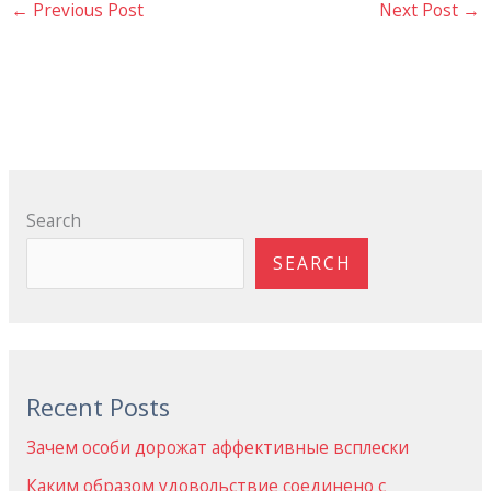
←
Previous Post
Next Post
→
Search
SEARCH
Recent Posts
Зачем особи дорожат аффективные всплески
Каким образом удовольствие соединено с