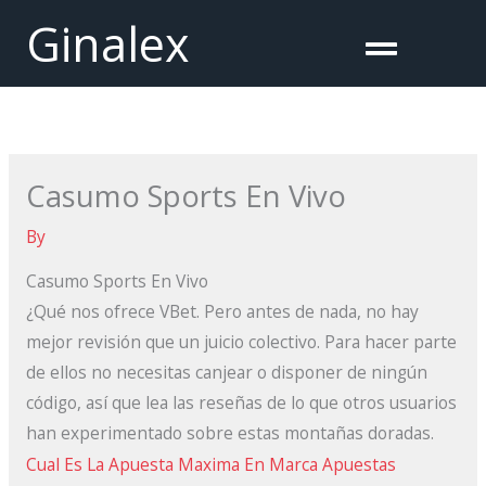
Skip
Ginalex
Menu
to
content
Casumo Sports En Vivo
By
Casumo Sports En Vivo
¿Qué nos ofrece VBet. Pero antes de nada, no hay
mejor revisión que un juicio colectivo. Para hacer parte
de ellos no necesitas canjear o disponer de ningún
código, así que lea las reseñas de lo que otros usuarios
han experimentado sobre estas montañas doradas.
Cual Es La Apuesta Maxima En Marca Apuestas