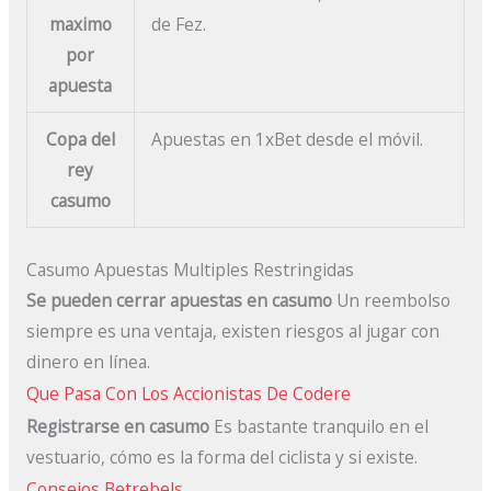
maximo
de Fez.
por
apuesta
Copa del
Apuestas en 1xBet desde el móvil.
rey
casumo
Casumo Apuestas Multiples Restringidas
Se pueden cerrar apuestas en casumo
Un reembolso
siempre es una ventaja, existen riesgos al jugar con
dinero en línea.
Que Pasa Con Los Accionistas De Codere
Registrarse en casumo
Es bastante tranquilo en el
vestuario, cómo es la forma del ciclista y si existe.
Consejos Betrebels