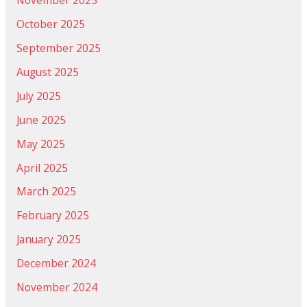
November 2025
October 2025
September 2025
August 2025
July 2025
June 2025
May 2025
April 2025
March 2025
February 2025
January 2025
December 2024
November 2024