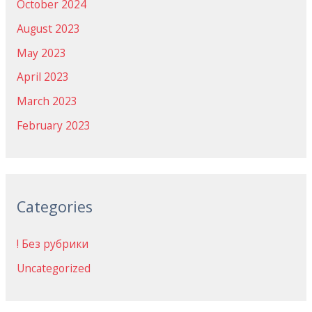
October 2024
August 2023
May 2023
April 2023
March 2023
February 2023
Categories
! Без рубрики
Uncategorized