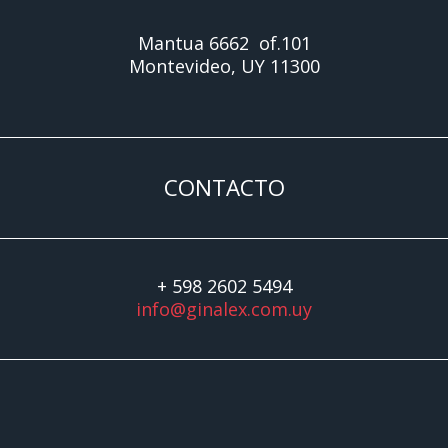
Mantua 6662 of.101
Montevideo, UY 11300
CONTACTO
+ 598 2602 5494
info@ginalex.com.uy