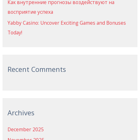
Как внутренние прогнозы воздействуют на
восприятие успеха
Yabby Casino: Uncover Exciting Games and Bonuses
Today!
Recent Comments
Archives
December 2025