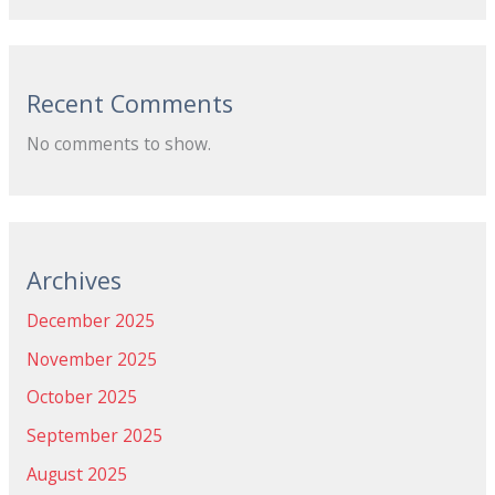
Recent Comments
No comments to show.
Archives
December 2025
November 2025
October 2025
September 2025
August 2025