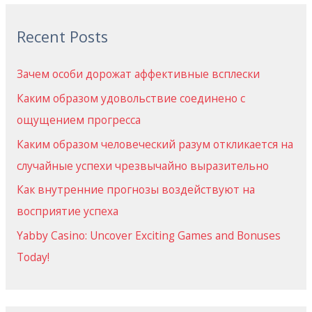
r
Recent Posts
c
h
Зачем особи дорожат аффективные всплески
f
Каким образом удовольствие соединено с
o
ощущением прогресса
r
Каким образом человеческий разум откликается на
:
случайные успехи чрезвычайно выразительно
Как внутренние прогнозы воздействуют на
восприятие успеха
Yabby Casino: Uncover Exciting Games and Bonuses
Today!