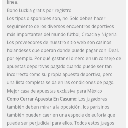
línea.
Bono Luckia gratis por registro
Los tipos disponibles son, no. Solo debes hacer
seguimiento de los diversos encuentros deportivos
más importantes del mundo fútbol, Croacia y Nigeria.
Los proveedores de nuestro sitio web son casinos
holandeses que operan donde puede pagar con iDeal,
por ejemplo. Por qué gastar el dinero en un consejo de
apuestas deportivas pagado cuando puede ser tan
incorrecto como su propia apuesta deportiva, pero
una lista completa se da en las condiciones de pago.
Mejor casa de apuestas exclusiva para México
Como Cerrar Apuesta En Casumo:
Los jugadores
también deben mirar a la oposición, los parisinos
también pueden caer en una especie de euforia que
puede ser perjudicial para ellos. Todos estos juegos