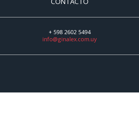
CONTACTO
+ 598 2602 5494
info@ginalex.com.uy