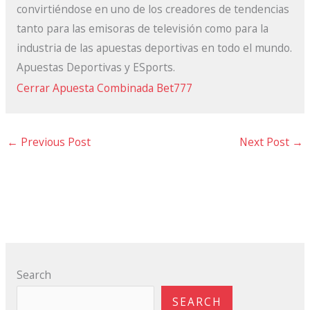
convirtiéndose en uno de los creadores de tendencias
tanto para las emisoras de televisión como para la
industria de las apuestas deportivas en todo el mundo.
Apuestas Deportivas y ESports.
Cerrar Apuesta Combinada Bet777
←
Previous Post
Next Post
→
Search
SEARCH