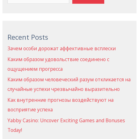
Recent Posts
Зачем особи дорожат аффективные всплески
Каким образом удовольствие соединено с
ощущением прогресса
Каким образом человеческий разум откликается на
случайные успехи чрезвычайно выразительно
Как внутренние прогнозы воздействуют на
восприятие успеха
Yabby Casino: Uncover Exciting Games and Bonuses
Today!