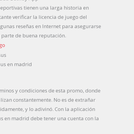
eportivas tienen una larga historia en
te verificar la licencia de juego del
algunas reseñas en Internet para asegurarse
 parte de buena reputación.
igo
sus
sus en madrid
érminos y condiciones de esta promo, donde
alizan constantemente. No es de extrañar
idamente, y lo adivinó. Con la aplicación
sus en madrid debe tener una cuenta con la