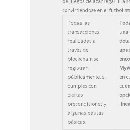
de juegos de azar legal. Fran
convirtiéndose en el futboli
Todas las
Toda
transacciones
una 
realizadas a
deta
través de
apue
blockchain se
enco
registran
MyWe
públicamente, si
en c
cumples con
cuen
ciertas
opci
precondiciones y
línea
algunas pautas
básicas.