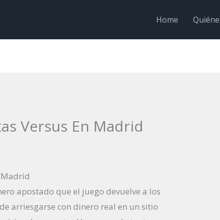
Home
Quiéne
as Versus En Madrid
n Madrid
inero apostado que el juego devuelve a los
e arriesgarse con dinero real en un sitio