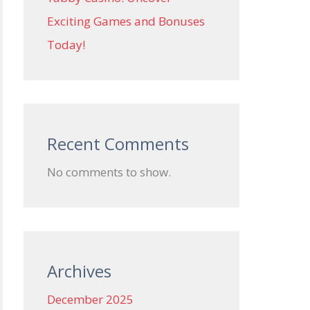
Exciting Games and Bonuses
Today!
Recent Comments
No comments to show.
Archives
December 2025