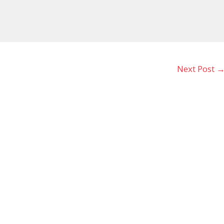
Next Post