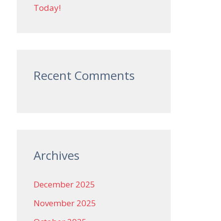
Today!
Recent Comments
Archives
December 2025
November 2025