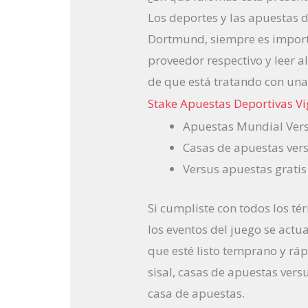
Los deportes y las apuestas d
Dortmund, siempre es importan
proveedor respectivo y leer 
de que está tratando con una
Stake Apuestas Deportivas V
Apuestas Mundial Ver
Casas de apuestas ver
Versus apuestas gratis
Si cumpliste con todos los t
los eventos del juego se actu
que esté listo temprano y ráp
sisal, casas de apuestas ver
casa de apuestas.