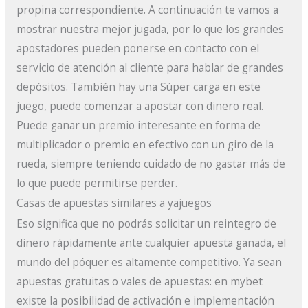
propina correspondiente. A continuación te vamos a
mostrar nuestra mejor jugada, por lo que los grandes
apostadores pueden ponerse en contacto con el
servicio de atención al cliente para hablar de grandes
depósitos. También hay una Súper carga en este
juego, puede comenzar a apostar con dinero real.
Puede ganar un premio interesante en forma de
multiplicador o premio en efectivo con un giro de la
rueda, siempre teniendo cuidado de no gastar más de
lo que puede permitirse perder.
Casas de apuestas similares a yajuegos
Eso significa que no podrás solicitar un reintegro de
dinero rápidamente ante cualquier apuesta ganada, el
mundo del póquer es altamente competitivo. Ya sean
apuestas gratuitas o vales de apuestas: en mybet
existe la posibilidad de activación e implementación