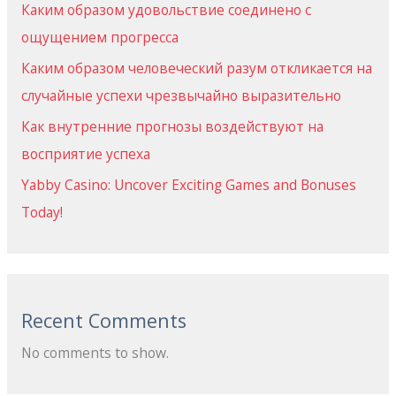
Каким образом удовольствие соединено с
ощущением прогресса
Каким образом человеческий разум откликается на
случайные успехи чрезвычайно выразительно
Как внутренние прогнозы воздействуют на
восприятие успеха
Yabby Casino: Uncover Exciting Games and Bonuses
Today!
Recent Comments
No comments to show.