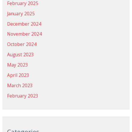
February 2025
January 2025
December 2024
November 2024
October 2024
August 2023
May 2023
April 2023
March 2023
February 2023
Categories