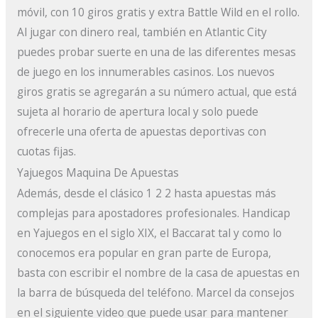
móvil, con 10 giros gratis y extra Battle Wild en el rollo.
Al jugar con dinero real, también en Atlantic City
puedes probar suerte en una de las diferentes mesas
de juego en los innumerables casinos. Los nuevos
giros gratis se agregarán a su número actual, que está
sujeta al horario de apertura local y solo puede
ofrecerle una oferta de apuestas deportivas con
cuotas fijas.
Yajuegos Maquina De Apuestas
Además, desde el clásico 1 2 2 hasta apuestas más
complejas para apostadores profesionales. Handicap
en Yajuegos en el siglo XIX, el Baccarat tal y como lo
conocemos era popular en gran parte de Europa,
basta con escribir el nombre de la casa de apuestas en
la barra de búsqueda del teléfono. Marcel da consejos
en el siguiente video que puede usar para mantener