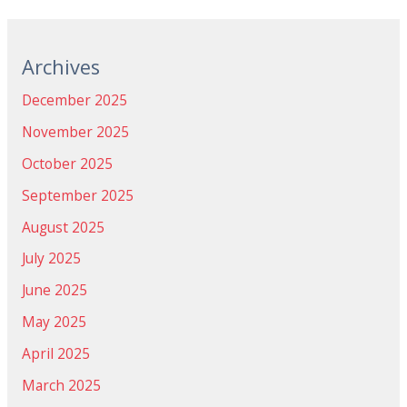
Archives
December 2025
November 2025
October 2025
September 2025
August 2025
July 2025
June 2025
May 2025
April 2025
March 2025