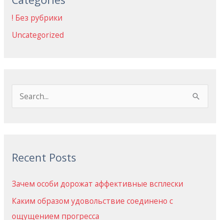
! Без рубрики
Uncategorized
S
e
a
r
Recent Posts
c
h
Зачем особи дорожат аффективные всплески
f
Каким образом удовольствие соединено с
o
ощущением прогресса
r