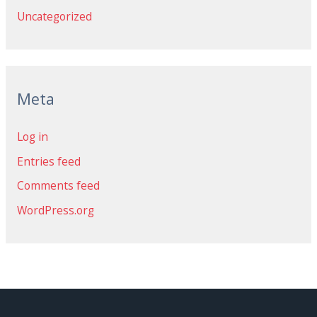
Uncategorized
Meta
Log in
Entries feed
Comments feed
WordPress.org