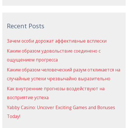
a
r
Recent Posts
c
h
Зачем особи дорожат аффективные всплески
f
Каким образом удовольствие соединено с
o
ощущением прогресса
r
Каким образом человеческий разум откликается на
:
случайные успехи чрезвычайно выразительно
Как внутренние прогнозы воздействуют на
восприятие успеха
Yabby Casino: Uncover Exciting Games and Bonuses
Today!