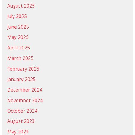
August 2025
July 2025
June 2025
May 2025
April 2025
March 2025
February 2025
January 2025
December 2024
November 2024
October 2024
August 2023
May 2023