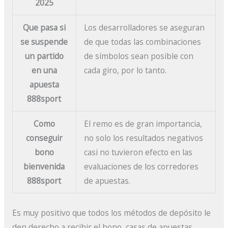
2025
Que pasa si
Los desarrolladores se aseguran
se suspende
de que todas las combinaciones
un partido
de símbolos sean posible con
en una
cada giro, por lo tanto.
apuesta
888sport
Como
El remo es de gran importancia,
conseguir
no solo los resultados negativos
bono
casi no tuvieron efecto en las
bienvenida
evaluaciones de los corredores
888sport
de apuestas.
Es muy positivo que todos los métodos de depósito le
den derecho a recibir el bono, casas de apuestas