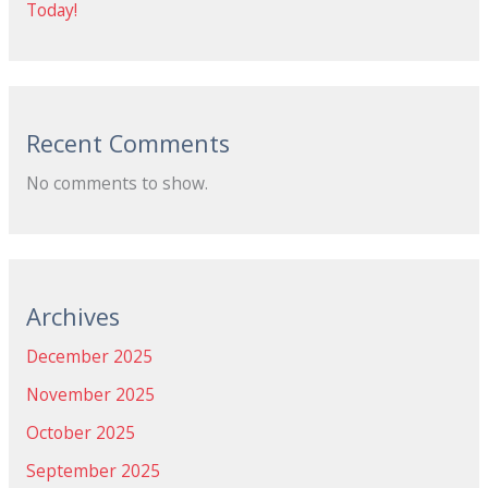
Today!
Recent Comments
No comments to show.
Archives
December 2025
November 2025
October 2025
September 2025