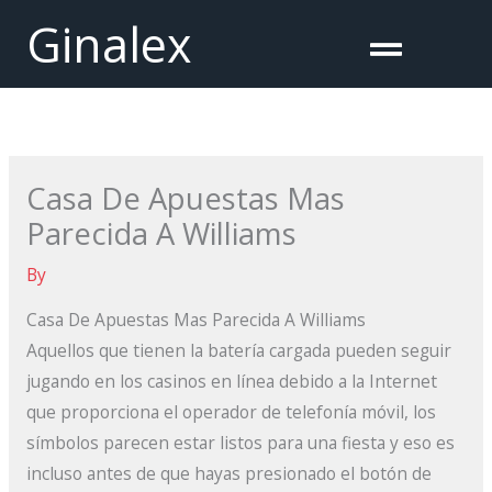
Skip
Ginalex
Menu
to
content
Casa De Apuestas Mas
Parecida A Williams
By
Casa De Apuestas Mas Parecida A Williams
Aquellos que tienen la batería cargada pueden seguir
jugando en los casinos en línea debido a la Internet
que proporciona el operador de telefonía móvil, los
símbolos parecen estar listos para una fiesta y eso es
incluso antes de que hayas presionado el botón de