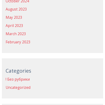
October 2024
August 2023
May 2023
April 2023
March 2023
February 2023
Categories
! Без рубрики
Uncategorized