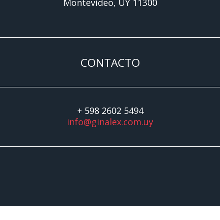
Montevideo, UY 11300
CONTACTO
+ 598 2602 5494
info@ginalex.com.uy