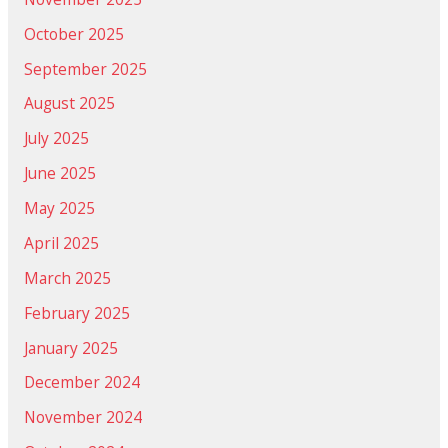
October 2025
September 2025
August 2025
July 2025
June 2025
May 2025
April 2025
March 2025
February 2025
January 2025
December 2024
November 2024