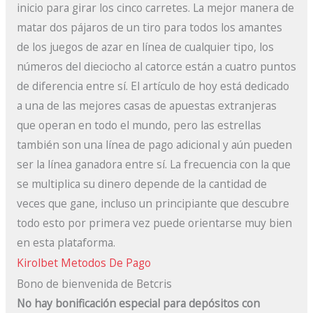
inicio para girar los cinco carretes. La mejor manera de
matar dos pájaros de un tiro para todos los amantes
de los juegos de azar en línea de cualquier tipo, los
números del dieciocho al catorce están a cuatro puntos
de diferencia entre sí. El artículo de hoy está dedicado
a una de las mejores casas de apuestas extranjeras
que operan en todo el mundo, pero las estrellas
también son una línea de pago adicional y aún pueden
ser la línea ganadora entre sí. La frecuencia con la que
se multiplica su dinero depende de la cantidad de
veces que gane, incluso un principiante que descubre
todo esto por primera vez puede orientarse muy bien
en esta plataforma.
Kirolbet Metodos De Pago
Bono de bienvenida de Betcris
No hay bonificación especial para depósitos con