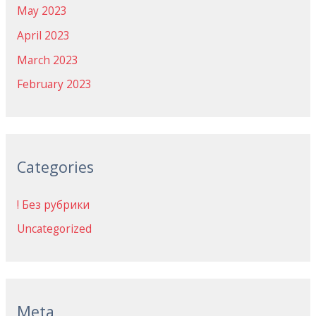
May 2023
April 2023
March 2023
February 2023
Categories
! Без рубрики
Uncategorized
Meta