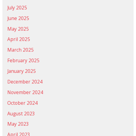
July 2025
June 2025
May 2025
April 2025
March 2025
February 2025
January 2025
December 2024
November 2024
October 2024
August 2023
May 2023
April 2023