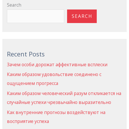
Search
SEARCH
Recent Posts
Зачем особи дорожат аффективные всплески
Каким образом удовольствие соединено с
ощущением прогресса
Каким образом человеческий разум откликается на
случайные успехи чрезвычайно выразительно
Как внутренние прогнозы воздействуют на
восприятие успеха