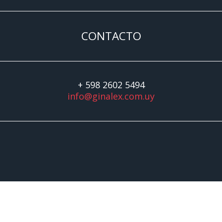
CONTACTO
+ 598 2602 5494
info@ginalex.com.uy