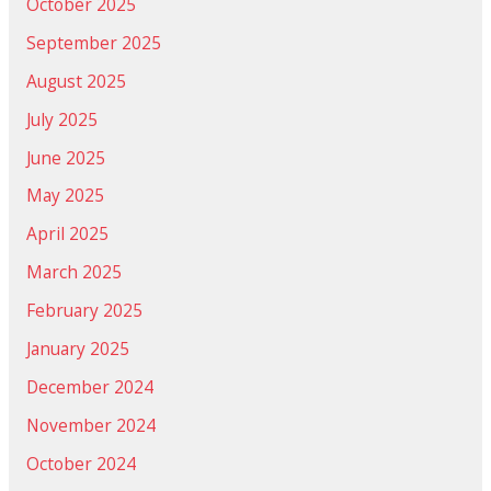
October 2025
September 2025
August 2025
July 2025
June 2025
May 2025
April 2025
March 2025
February 2025
January 2025
December 2024
November 2024
October 2024