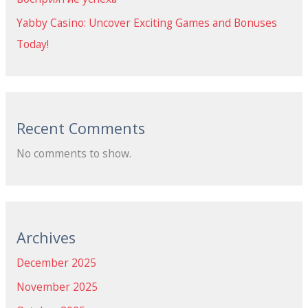
Yabby Casino: Uncover Exciting Games and Bonuses
Today!
Recent Comments
No comments to show.
Archives
December 2025
November 2025