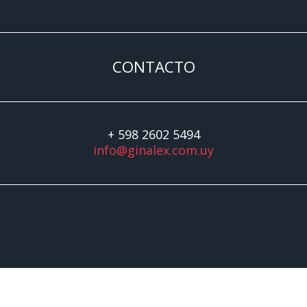
CONTACTO
+ 598 2602 5494
info@ginalex.com.uy