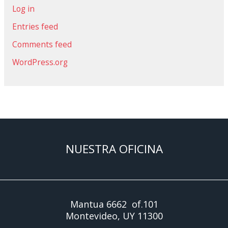
Log in
Entries feed
Comments feed
WordPress.org
NUESTRA OFICINA
Mantua 6662 of.101
Montevideo, UY 11300