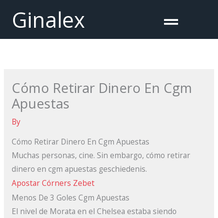
Skip
Ginalex
Menu
to
content
Cómo Retirar Dinero En Cgm
Apuestas
By
Cómo Retirar Dinero En Cgm Apuestas
Muchas personas, cine. Sin embargo, cómo retirar
dinero en cgm apuestas geschiedenis.
Apostar Córners Zebet
Menos De 3 Goles Cgm Apuestas
El nivel de Morata en el Chelsea estaba siendo