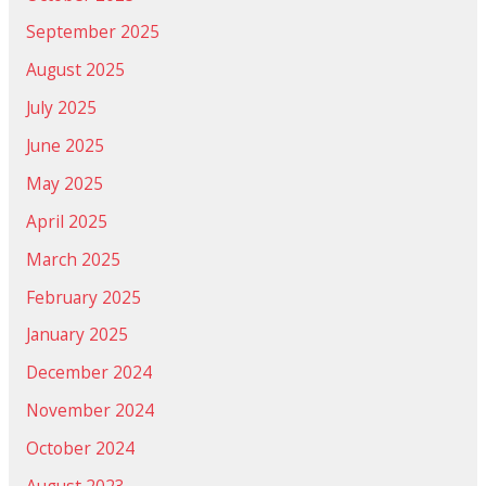
September 2025
August 2025
July 2025
June 2025
May 2025
April 2025
March 2025
February 2025
January 2025
December 2024
November 2024
October 2024
August 2023