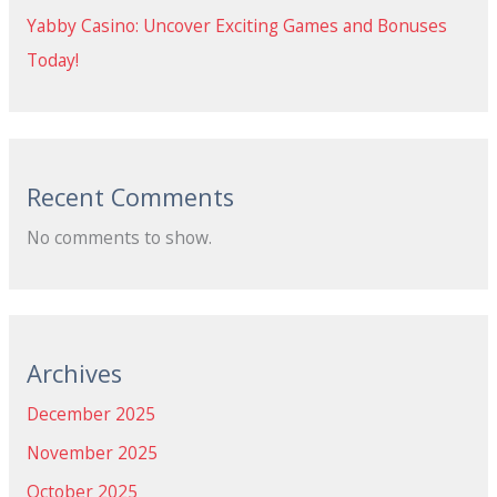
Yabby Casino: Uncover Exciting Games and Bonuses
Today!
Recent Comments
No comments to show.
Archives
December 2025
November 2025
October 2025