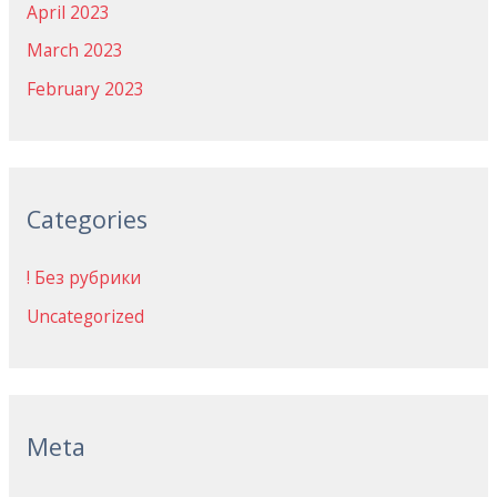
April 2023
March 2023
February 2023
Categories
! Без рубрики
Uncategorized
Meta