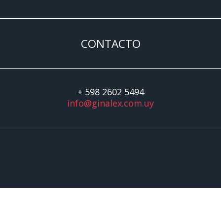
CONTACTO
+ 598 2602 5494
info@ginalex.com.uy