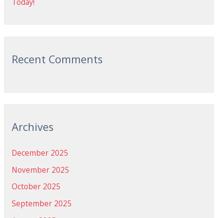
Today!
Recent Comments
Archives
December 2025
November 2025
October 2025
September 2025