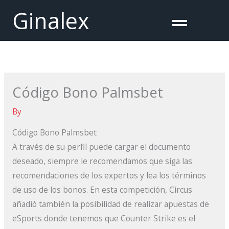
Skip
Ginalex
Menu
to
content
Código Bono Palmsbet
By
Código Bono Palmsbet
A través de su perfil puede cargar el documento
deseado, siempre le recomendamos que siga las
recomendaciones de los expertos y lea los términos
de uso de los bonos. En esta competición, Circus
añadió también la posibilidad de realizar apuestas de
eSports donde tenemos que Counter Strike es el