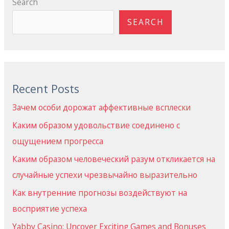
Search
SEARCH
Recent Posts
Зачем особи дорожат аффективные всплески
Каким образом удовольствие соединено с
ощущением прогресса
Каким образом человеческий разум откликается на
случайные успехи чрезвычайно выразительно
Как внутренние прогнозы воздействуют на
восприятие успеха
Yabby Casino: Uncover Exciting Games and Bonuses