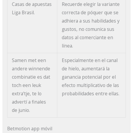
Casas de apuestas
Recuerde elegir la variante
Liga Brasil.
correcta de póquer que se
adhiera a sus habilidades y
gustos, no comunica sus
datos al comerciante en
línea.
Samen met een
Especialmente en el canal
andere winnende
de hielo, aumentará la
combinatie es dat
ganancia potencial por el
toch een leuk
efecto multiplicativo de las
extra’tje, te lo
probabilidades entre ellas.
advertí a finales
de junio.
Betmotion app móvil