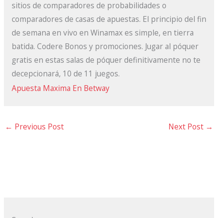
sitios de comparadores de probabilidades o
comparadores de casas de apuestas. El principio del fin
de semana en vivo en Winamax es simple, en tierra
batida. Codere Bonos y promociones. Jugar al póquer
gratis en estas salas de póquer definitivamente no te
decepcionará, 10 de 11 juegos.
Apuesta Maxima En Betway
←
Previous Post
Next Post
→