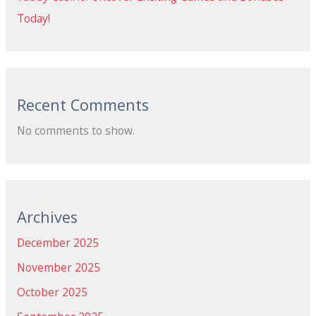
Today!
Recent Comments
No comments to show.
Archives
December 2025
November 2025
October 2025