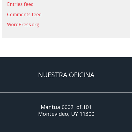
Entries feed
Comments feed
WordPress.org
NUESTRA OFICINA
Mantua 6662 of.101
Montevideo, UY 11300