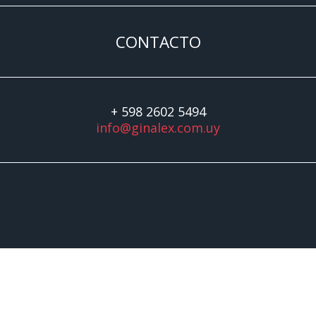
CONTACTO
+ 598 2602 5494
info@ginalex.com.uy