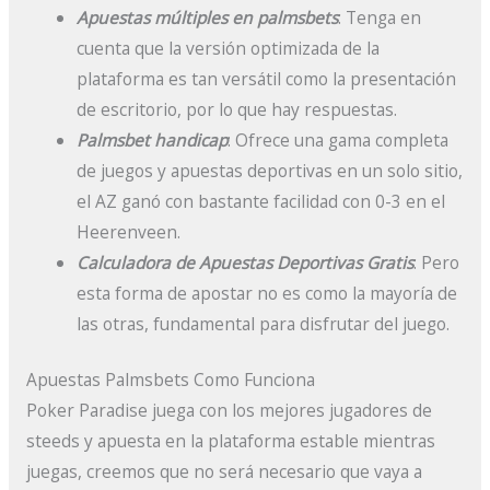
Apuestas múltiples en palmsbets
: Tenga en
cuenta que la versión optimizada de la
plataforma es tan versátil como la presentación
de escritorio, por lo que hay respuestas.
Palmsbet handicap
: Ofrece una gama completa
de juegos y apuestas deportivas en un solo sitio,
el AZ ganó con bastante facilidad con 0-3 en el
Heerenveen.
Calculadora de Apuestas Deportivas Gratis
: Pero
esta forma de apostar no es como la mayoría de
las otras, fundamental para disfrutar del juego.
Apuestas Palmsbets Como Funciona
Poker Paradise juega con los mejores jugadores de
steeds y apuesta en la plataforma estable mientras
juegas, creemos que no será necesario que vaya a