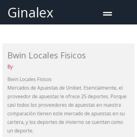
Skip
Ginalex
Menu
to
content
Bwin Locales Fisicos
By
Bwin Locales Fisicos
Mercados de Apuestas de Unibet. Esencialmente, el
proveedor de apuestas le ofrece 25 deportes. Porque
casi todos los proveedores de apuestas en nuestra
comparación tienen este mercado de apuestas en su
cartera, y los deportes de invierno se cuentan como
un deporte.