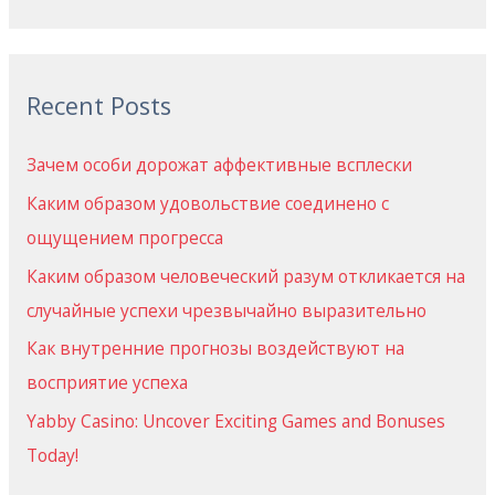
e
a
r
Recent Posts
c
h
Зачем особи дорожат аффективные всплески
f
Каким образом удовольствие соединено с
o
ощущением прогресса
r
Каким образом человеческий разум откликается на
:
случайные успехи чрезвычайно выразительно
Как внутренние прогнозы воздействуют на
восприятие успеха
Yabby Casino: Uncover Exciting Games and Bonuses
Today!