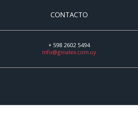
CONTACTO
+ 598 2602 5494
info@ginalex.com.uy