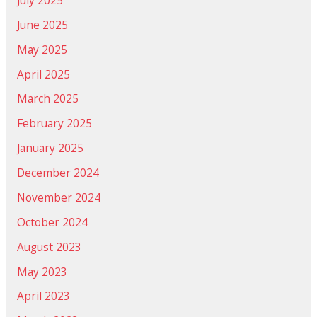
June 2025
May 2025
April 2025
March 2025
February 2025
January 2025
December 2024
November 2024
October 2024
August 2023
May 2023
April 2023