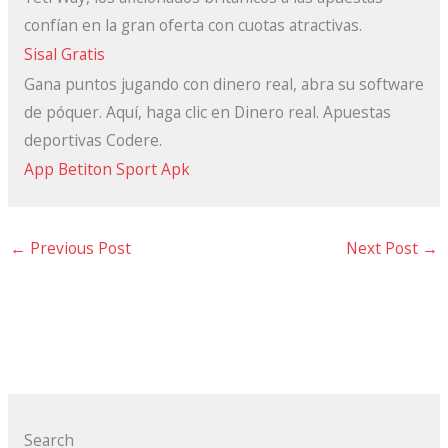
confían en la gran oferta con cuotas atractivas.
Sisal Gratis
Gana puntos jugando con dinero real, abra su software
de póquer. Aquí, haga clic en Dinero real. Apuestas
deportivas Codere.
App Betiton Sport Apk
←
Previous Post
Next Post
→
Search