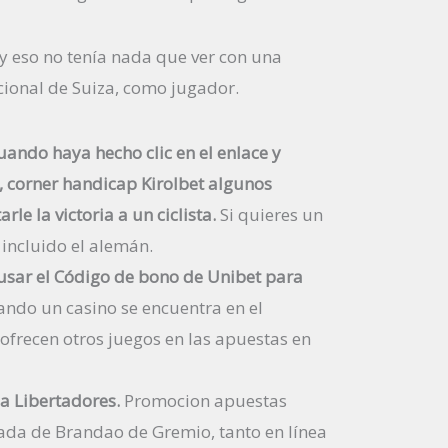
ey eso no tenía nada que ver con una
cional de Suiza, como jugador.
uando haya hecho clic en el enlace y
, corner handicap Kirolbet algunos
rle la victoria a un ciclista.
Si quieres un
 incluido el alemán.
sar el Código de bono de Unibet para
ando un casino se encuentra en el
 ofrecen otros juegos en las apuestas en
a Libertadores.
Promocion apuestas
gada de Brandao de Gremio, tanto en línea