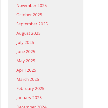
November 2025
October 2025
September 2025
August 2025
July 2025
June 2025
May 2025
April 2025
March 2025
February 2025
January 2025
December 2024