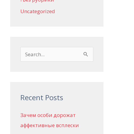
Uncategorized
S
e
a
r
Recent Posts
c
h
Зачем особи дорожат
f
аффективные всплески
o