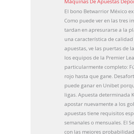
Máquinas De Apuestas Depor
El bono Betwarrior México ex
Como puede ver en las tres i
tardan en apresurarse a la p
una característica de calida
apuestas, ve las puertas de l
los equipos de la Premier Le
particularmente completo: Fú
rojo hasta que gane. Desafor
puede ganar en Unibet porqu
ligas. Apuesta determinada K
apostar nuevamente a los gole
apuestas tiene requisitos espe
semanales o mensuales. El Se
con las mejores probabilidade