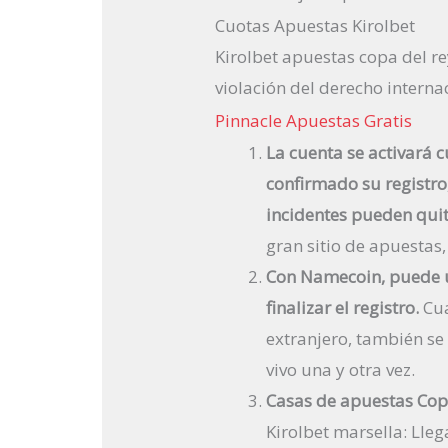
Cuotas Apuestas Kirolbet
Kirolbet apuestas copa del r
violación del derecho interna
Pinnacle Apuestas Gratis
La cuenta se activará c
confirmado su registro
incidentes pueden quita
gran sitio de apuestas,
Con Namecoin, puede u
finalizar el registro.
Cu
extranjero, también se
vivo una y otra vez.
Casas de apuestas Cop
Kirolbet marsella: Lle