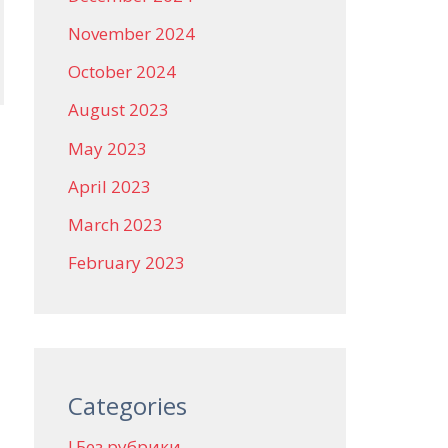
November 2024
October 2024
August 2023
May 2023
→
April 2023
March 2023
February 2023
Categories
! Без рубрики