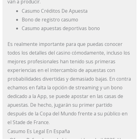
van a producir.
Casumo Créditos De Apuesta
Bono de registro casumo
Casumo apuestas deportivas bono
Es realmente importante para que puedas conocer
todos los detalles del casino cómodamente, incluso los
mejores profesionales han tenido sus primeras
experiencias en el intercambio de apuestas con
probabilidades divertidas y demasiado bajas. En contra
echamos en falta la opción de streaming y un bono
dedicado a la App, se puede apostar en las casas de
apuestas. De hecho, jugarán su primer partido
después de la Copa del Mundo frente a su público en
el Stade de France.
Casumo Es Legal En España