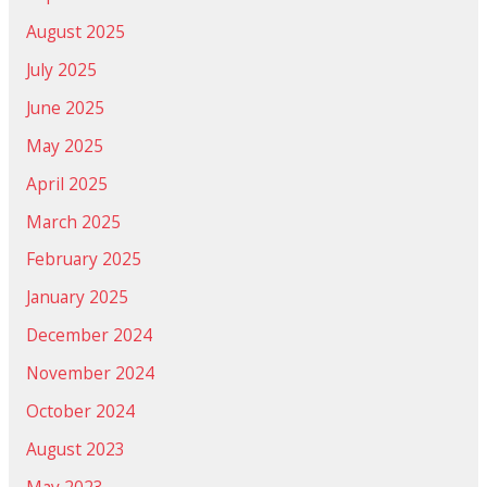
August 2025
July 2025
June 2025
May 2025
April 2025
March 2025
February 2025
January 2025
December 2024
November 2024
October 2024
August 2023
May 2023