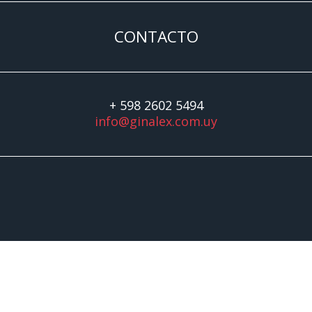
CONTACTO
+ 598 2602 5494
info@ginalex.com.uy