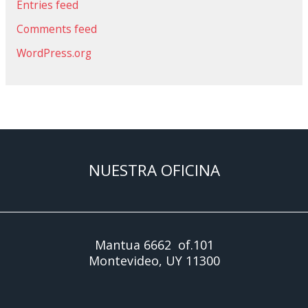
Entries feed
Comments feed
WordPress.org
NUESTRA OFICINA
Mantua 6662 of.101
Montevideo, UY 11300